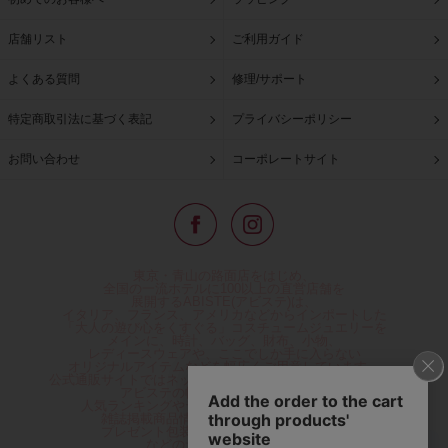
店舗リスト
ご利用ガイド
よくある質問
修理/サポート
特定商取引法に基づく表記
プライバシーポリシー
お問い合わせ
コーポレートサイト
東京・青山の路面店をはじめ、
全国の一流ホテルに100以上の直営店舗を
展開するABISTE(アビステ)は、
イタリア、フランス、アメリカなどからインポートした
「大人の遊び心をくすぐる」コスチュームジュエリーを
メインに、時計、バッグ、財布、小物、
レディースウェアや、ここでしか手に入らない
オリジナルアイテムなどを幅広くご用意しています。
公式通販サイトではネックレスやイヤリングをはじめとする
アビステの幅広い商品を取り揃え、
人気ランキングやテレビなどメディア着用商品、
雑誌掲載商品情報を紹介するコンテンツ、
プレゼント包装無料や独自のポイント還元
などのサービスをご提供。