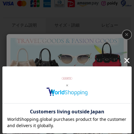
アイテム説明
サイズ・詳細
レビュー
×
レース柄プリントにレースやビーズを合わせた半袖Tシャツ。コ
ットンとポリエステルの混紡なので、綿のみのTシャツよりもさ
らりとした着心地でシワができにくいのもポイントです。
商品番号
2216013
返品について