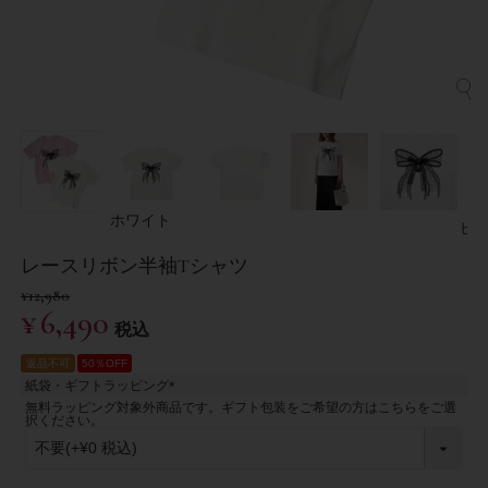
ホワイト
ピ
レースリボン半袖Tシャツ
¥
12,980
¥
6,490
税込
返品不可
50％OFF
紙袋・ギフトラッピング
(
無料ラッピング対象外商品です。ギフト包装をご希望の方はこちらをご選
必
択ください。
須
)