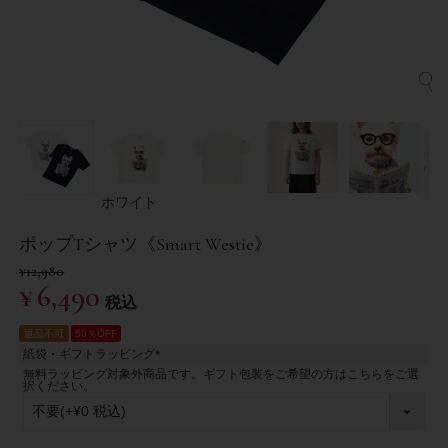
ホワイト
ポップTシャツ《Smart Westie》
¥
12,980
¥
6,490
税込
返品不可
50％OFF
紙袋・ギフトラッピング
(
無料ラッピング対象外商品です。ギフト包装をご希望の方はこちらをご選
必
択ください。
須
)