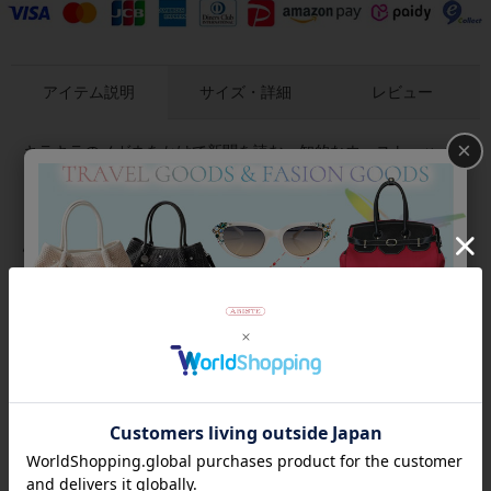
アイテム説明
サイズ・詳細
レビュー
×
キラキラのメガネをかけて新聞を読む、知的なウェスト・ハイ
ランド・ホワイト・テリアの半袖Tシャツ。遊び心あふれるデザ
インがデイリーな装いを楽しくしてくれます。コットンとポリ
エステルの混紡なので、綿のみのTシャツよりもさらりとした着
心地でシワができにくいのもポイントです。
商品番号
2216011
返品について