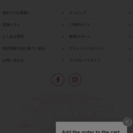
初めてのお客様へ
ラッピング
店舗リスト
ご利用ガイド
よくある質問
修理/サポート
特定商取引法に基づく表記
プライバシーポリシー
お問い合わせ
コーポレートサイト
東京・青山の路面店をはじめ、
全国の一流ホテルに100以上の直営店舗を
展開するABISTE(アビステ)は、
イタリア、フランス、アメリカなどからインポートした
「大人の遊び心をくすぐる」コスチュームジュエリーを
メインに、時計、バッグ、財布、小物、
レディースウェアや、ここでしか手に入らない
オリジナルアイテムなどを幅広くご用意しています。
公式通販サイトではネックレスやイヤリングをはじめとする
アビステの幅広い商品を取り揃え、