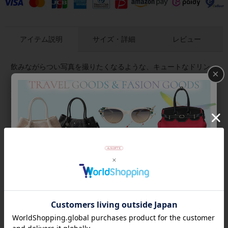
アイテム説明
サイズ・詳細
レビュー
飲みながらつい写真を撮りたくなるような、キュートなドリン
×
クをモチーフにした半袖Tシャツ。インパクトのある遊び心あふ
れるデザインが、大人のデイリーな装いを楽しくしてくれま
す。コットンとポリエステルの混紡なので、綿のみのTシャツよ
りもさらりとした着心地でシワができにくいのもポイントで
す。
商品番号
2216006
返品について