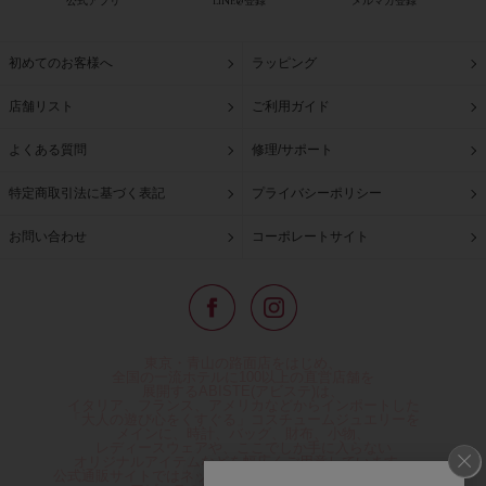
公式アプリ
LINE@登録
メルマガ登録
初めてのお客様へ
ラッピング
店舗リスト
ご利用ガイド
よくある質問
修理/サポート
特定商取引法に基づく表記
プライバシーポリシー
お問い合わせ
コーポレートサイト
東京・青山の路面店をはじめ、
全国の一流ホテルに100以上の直営店舗を
展開するABISTE(アビステ)は、
イタリア、フランス、アメリカなどからインポートした
「大人の遊び心をくすぐる」コスチュームジュエリーを
メインに、時計、バッグ、財布、小物、
レディースウェアや、ここでしか手に入らない
オリジナルアイテムなどを幅広くご用意しています。
公式通販サイトではネックレスやイヤリングをはじめとする