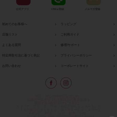
公式アプリ
LINE@登録
メルマガ登録
初めてのお客様へ
ラッピング
店舗リスト
ご利用ガイド
よくある質問
修理/サポート
特定商取引法に基づく表記
プライバシーポリシー
お問い合わせ
コーポレートサイト
東京・青山の路面店をはじめ、
全国の一流ホテルに100以上の直営店舗を
展開するABISTE(アビステ)は、
イタリア、フランス、アメリカなどからインポートした
「大人の遊び心をくすぐる」コスチュームジュエリーを
メインに、時計、バッグ、財布、小物、
レディースウェアや、ここでしか手に入らない