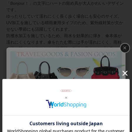
「Bonjour！」の文字にハートの留め具が大人かわいいデザイン
です。
ゆったりしていて濡れにくく長く歩く場合にも安心のサイズ。
UV加工を施している晴雨兼用タイプのため、紫外線対策が欠か
せない季節にも活躍してくれます。
防撥水加工を施しているため、雨水を効果的に弾き、傘本体が
濡れにくくなります。傘をたたむ際には手が濡れにくく、雨粒
×
を払い落としやすいため、使用後の乾燥も早く、カビや臭いの
発生を抑えることができます。
【ギフトラッピングについて】
こちらの商品はラッピング不可商品です。
商品番号
2245503