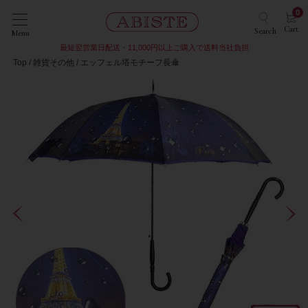
0
Cart
Search
Menu
最短翌営業日配送・11,000円以上ご購入で送料当社負担
Top
雑貨その他
エッフェル塔モチーフ長傘