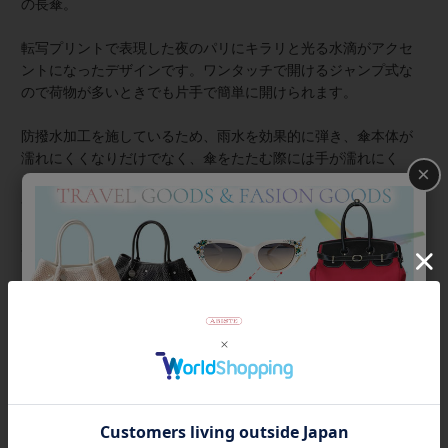
の長傘。
転写プリントで表現した夜のパリにキラリと光る水滴がアクセ
ントになったデザインです。ワンタッチで開けるジャンプ式な
ので荷物が多いときでも片手で簡単に開けられます。
防撥水加工を施しているため、雨水を効果的に弾き、傘本体が
濡れにくくなりだけでなく、傘をたたむ際には手が濡れにく
×
く、雨粒を払い落としやすいため、使用後の乾燥も早く、カビ
や臭いの発生を抑えることができます。
親骨のサイズはゆったりとしていて濡れにくく、長く歩く場合
にも安心の60cmです。
【ギフトラッピングについて】
こちらの商品はラッピング不可商品です。
商品番号
2245013