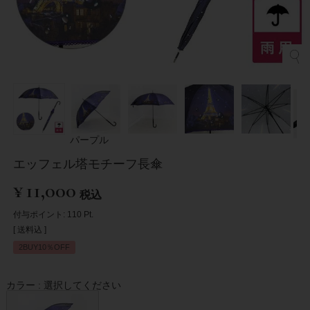
パープル
エッフェル塔モチーフ長傘
¥
11,000
税込
付与ポイント:
110
Pt.
送料込
2BUY10％OFF
カラー
選択してください