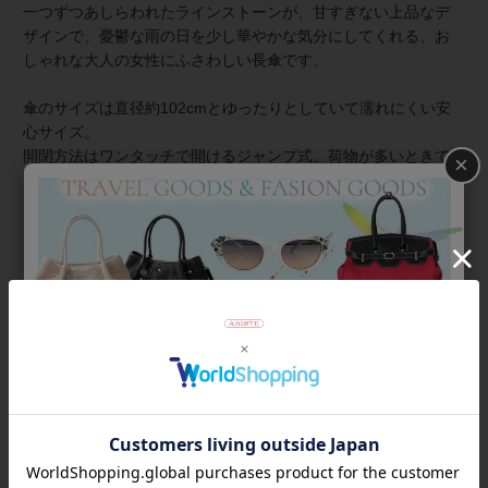
一つずつあしらわれたラインストーンが、甘すぎない上品なデ
ザインで、憂鬱な雨の日を少し華やかな気分にしてくれる、お
しゃれな大人の女性にふさわしい長傘です。
傘のサイズは直径約102cmとゆったりとしていて濡れにくい安
心サイズ。
開閉方法はワンタッチで開けるジャンプ式。荷物が多いときで
×
も片手で簡単に開けられます。
【ギフトラッピングについて】
こちらの商品はラッピング不可商品です。
商品番号
2245010
返品について