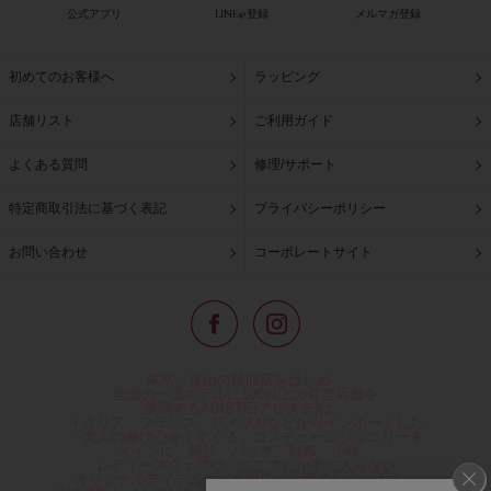
公式アプリ
LINE@登録
メルマガ登録
初めてのお客様へ
ラッピング
店舗リスト
ご利用ガイド
よくある質問
修理/サポート
特定商取引法に基づく表記
プライバシーポリシー
お問い合わせ
コーポレートサイト
東京・青山の路面店をはじめ、
全国の一流ホテルに100以上の直営店舗を
展開するABISTE(アビステ)は、
イタリア、フランス、アメリカなどからインポートした
「大人の遊び心をくすぐる」コスチュームジュエリーを
メインに、時計、バッグ、財布、小物、
レディースウェアや、ここでしか手に入らない
オリジナルアイテムなどを幅広くご用意しています。