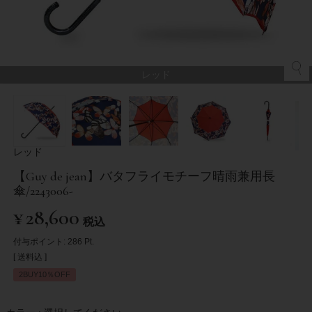
レッド
レッド
【Guy de jean】バタフライモチーフ晴雨兼用長
傘/2243006-
¥
28,600
税込
付与ポイント:
286
Pt.
送料込
2BUY10％OFF