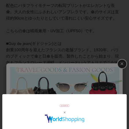
配色にバタフライモチーフの転写プリントがエレガントな長
傘。大人の女性にふさわしいアンブレラです。傘のサイズは直
径約90cmとゆったりとしていて濡れにくい安心サイズです。
こちらの傘は晴雨兼用・UV加工（UPF50）です。
■Guy de jean(ギドジャン)とは
創業100周年を迎えたフランスの老舗ブランド。1920年、パリ
のブティックで傘と日傘を販売、製作したことから始まり、現
×
在もフランスロレーヌ湖畔、ドンジーというアトリエでこだわ
りの伝統製法で手作業で作られています。独創的でかつ遊び心
のあるデザインで、本国フランスにおいても長く愛され続けて
います。
【ギフトラッピングについて】
こちらの商品はラッピング不可商品です。
商品番号
2243006-