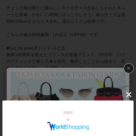
チェック柄の周りに愛らしいネコモチーフがあしらわれたキュ
ートな長傘。かわいい表情にほっこりしそう。傘のサイズは直
径約105cmとかなり大きめ。濡れにくさは抜群です。
こちらの傘は晴雨兼用・UV加工（UPF50）です。
■Guy de jean(ギドジャン)とは
創業100周年を迎えたフランスの老舗ブランド。1920年、パリ
のブティックで傘と日傘を販売、製作したことから始まり、現
×
在もフランスロレーヌ湖畔、ドンジーというアトリエでこだわ
りの伝統製法で手作業で作られています。独創的でかつ遊び心
のあるデザインで、本国フランスにおいても長く愛され続けて
います。
【ギフトラッピングについて】
こちらの商品はラッピング不可商品です。