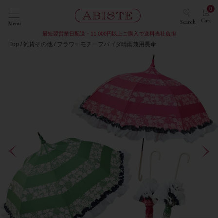
0
Cart
Search
Menu
最短翌営業日配送・11,000円以上ご購入で送料当社負担
Top
雑貨その他
フラワーモチーフパゴダ晴雨兼用長傘