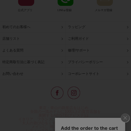
公式アプリ
LINE@登録
メルマガ登録
初めてのお客様へ
ラッピング
店舗リスト
ご利用ガイド
よくある質問
修理/サポート
特定商取引法に基づく表記
プライバシーポリシー
お問い合わせ
コーポレートサイト
東京・青山の路面店をはじめ、
全国の一流ホテルに100以上の直営店舗を
展開するABISTE(アビステ)は、
イタリア、フランス、アメリカなどからインポートした
「大人の遊び心をくすぐる」コスチュームジュエリーを
メインに、時計、バッグ、財布、小物、
レディースウェアや、ここでしか手に入らない