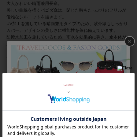
大人かわいい晴雨兼用長傘。
美しい曲線を描くパゴダ傘は、閉じた時もたっぷりのフリルが
優雅なシルエットを描きます。
UV加工を施している晴雨兼用タイプのため、紫外線もしっかり
カバー。デザインの美しさに機能性を兼ね備えています。
防撥水加工を施しているため、雨水を効果的に弾き、傘本体が
×
濡れにくくなります。傘をたたむ際には手が濡れにくく、雨粒
を払い落としやすいため、使用後の乾燥も早く、カビや臭いの
発生を抑えることができます。
【ギフトラッピングについて】
こちらの商品はラッピング不可商品です。
商品番号
2147042