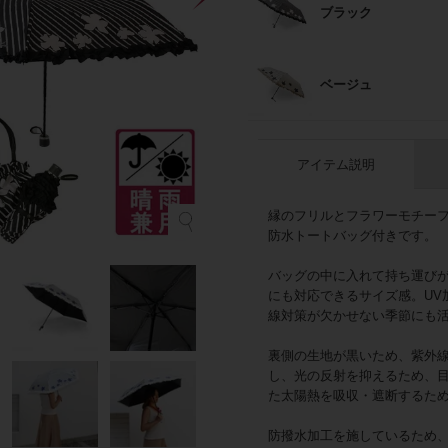
ブラック
ベージュ
アイテム説明
縁のフリルとフラワーモチー
ホ
防水トートバッグ付きです。
バッグの中に入れて持ち運び
にも対応できるサイズ感。UV
線対策が欠かせない季節にも
裏側の生地が黒いため、紫外
し、光の反射を抑えるため、
た太陽熱を吸収・遮断するた
防撥水加工を施しているため