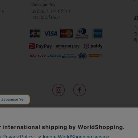
・Amazon Pay
・あと払い（ペイディ）
イト
・コンビニ前払い
ご
在
海
路面店をはじめ全国の一流ホテルに100以上の直営店舗を展開するABISTE(
アメリカなどからインポートした「大人の遊び心をくすぐる」コスチューム
物、レディースウェアや、ここでしか手に入らないオリジナルアイテムなどを
イトでは、ネックレスやイヤリングをはじめとするアビステの幅広いアイテム
ランキングやテレビなどのメディア着用商品、雑誌掲載商品を紹介するコンテ
無料のギフトラッピングや独自のポイントなどのサービスをご提供。
インポートアクセサリーや時計、小物などで、お客様の日常をほんの少し豊
夢やときめきを与えられるよう願っています。