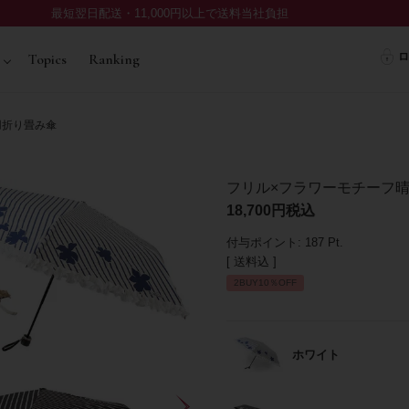
最短翌日配送・11,000円以上で送料当社負担
ロ
Topics
Ranking
用折り畳み傘
フリル×フラワーモチーフ
18,700
税込
付与ポイント:
187
Pt.
送料込
2BUY10％OFF
ホワイト