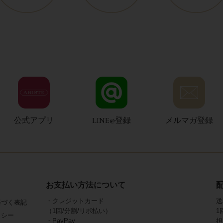
公式アプリ
LINE@登録
メルマガ登録
お支払い方法について
・クレジットカード
送
基づく表記
（1回/分割/リボ払い）
1
リシー
・PayPay
担