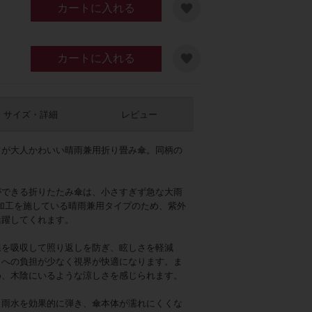
カートに入れる
カートに入れる
サイズ・詳細
レビュー
フが大人かわいい晴雨兼用折り畳み傘。同柄の
ワイト
ができる折りたたみ傘は、小さすぎず急な大雨
加工を施している晴雨兼用タイプのため、紫外
活躍してくれます。
線を吸収して照り返しを防ぎ、眩しさを軽減
目への負担が少なく視界が快適になります。ま
め、木陰にいるような涼しさを感じられます。
、雨水を効果的に弾き、傘本体が濡れにくくな