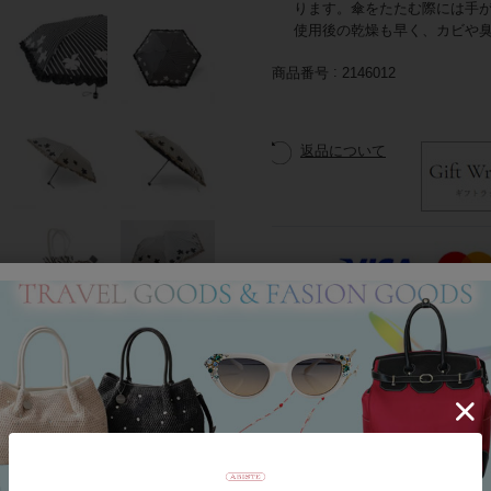
ります。傘をたたむ際には手
使用後の乾燥も早く、カビや
商品番号
2146012
返品について