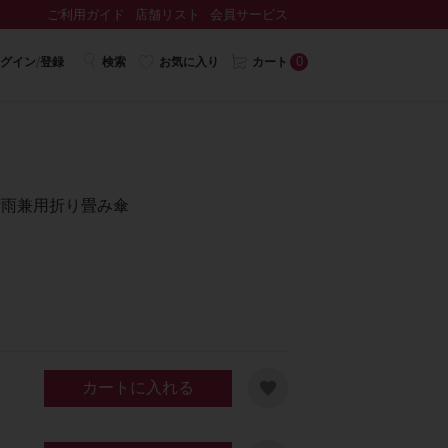
ご利用ガイド
店舗リスト
会員サービス
0
グイン/登録
検索
お気に入り
カート
晴雨兼用折り畳み傘
カートに入れる