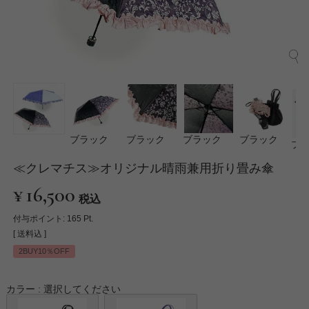
ブラック
ブラック
ブラック
ブラック
ブ
≪クレマチス≫オリジナル晴雨兼用折り畳み傘
¥
16,500
税込
付与ポイント:
165
Pt.
送料込
2BUY10％OFF
カラー
選択してください