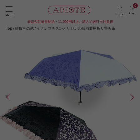
0
Cart
Search
Menu
最短翌営業日配送・11,000円以上ご購入で送料当社負担
Top
雑貨その他
≪クレマチス≫オリジナル晴雨兼用折り畳み傘