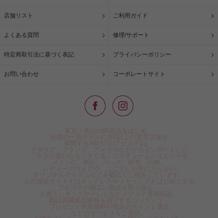
店舗リスト
ご利用ガイド
よくある質問
修理/サポート
特定商取引法に基づく表記
プライバシーポリシー
お問い合わせ
コーポレートサイト
東京・青山の路面店をはじめ、
全国の一流ホテルに100以上の直営店舗を
展開するABISTE(アビステ)は、
イタリア、フランス、アメリカなどからインポートした
「大人の遊び心をくすぐる」コスチュームジュエリーを
メインに、時計、バッグ、財布、小物、
レディースウェアや、ここでしか手に入らない
オリジナルアイテムなどを幅広くご用意しています。
公式通販サイトではネックレスやイヤリングをはじめとする
アビステの幅広い商品を取り揃え、
人気ランキングやテレビなどメディア着用商品、
雑誌掲載商品情報を紹介するコンテンツ、
プレゼント包装無料や独自のポイント還元
などのサービスをご提供。