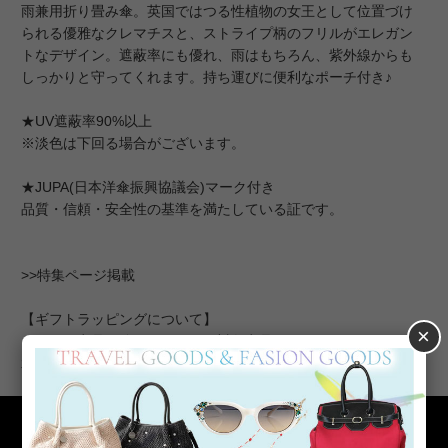
雨兼用折り畳み傘。英国ではつる性植物の女王として位置づけ
られる優雅なクレマチスと、ストライプ柄のフリルがエレガン
トなデザイン。遮蔽率にも優れ、雨はもちろん、紫外線からも
しっかりと守ってくれます。持ち運びに便利なポーチ付き♪
★UV遮蔽率90%以上
※淡色は下回る場合がございます。
★JUPA(日本洋傘振興協議会)マーク付き
品質・信頼・安全性の基準を満たしている証です。
>>特集ページ掲載
【ギフトラッピングについて】
×
こちらの商品は簡易ラッピング対象商品です。あらかじめご了
承ください。