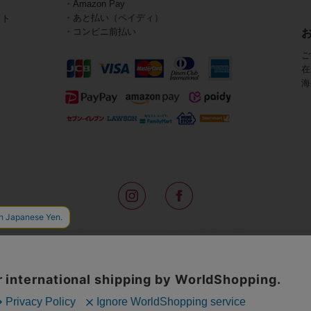
・Amazon Pay
・あと払い（ペイディ）
イト
・コンビニ前払い
ご
在
海
路面店をはじめ全国の一流ホテルに100以上の直営店舗を展開するABISTE(
アメリカなどからインポートした「大人の遊び心をくすぐる」コスチューム
物、レディースウェアや、ここでしか手に入らないオリジナルアイテムなどを
イトでは、ネックレスやイヤリングをはじめとするアビステの幅広いアイテム
ランキングやテレビなどのメディア着用商品、雑誌掲載商品を紹介するコンテ
無料のギフトラッピングや独自のポイントなどのサービスをご提供。
インポートアクセサリーや時計、小物などで、お客様の日常をほんの少し豊
夢やときめきを与えられるよう願っています。