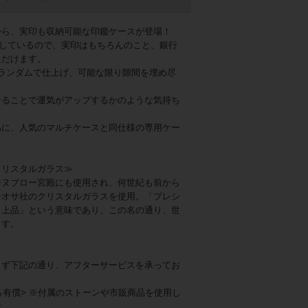
から、実印も収納可能な印鑑ケースが登場！
に対応しているので、実印はもちろんのこと、銀行
ただけます。
ランダムで仕上げ、可能な限り隙間を埋め尽
せることで運気がアップするかのような気持ち
為に、人気のマルチケースと同仕様の専用ケー
。
クリスタルガラス≫
ーヌブロー宮殿にも使用され、何世紀も前から
シオサ社のクリスタルガラスを使用。「プレシ
・上品」という意味であり、この名の通り、世
ます。
らず下記の通り、アフターサービスを承ってお
ら有償
> ※付属のストーンや市販商品を使用し
す。