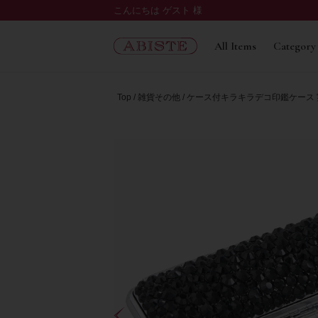
こんにちは ゲスト 様
All Items
Category
Top
雑貨その他
ケース付キラキラデコ印鑑ケース 実印