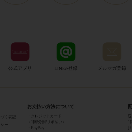
公式アプリ
LINE@登録
メルマガ登録
お支払い方法について
・クレジットカード
送
基づく表記
（1回/分割/リボ払い）
1
リシー
・PayPay
担