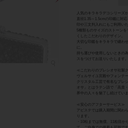
人気のキラキラデコシリーズ
直径1.35～1.5cmの印鑑
印や三文判入れにもご利用い
5種類ものサイズのストーンを
くしたこだわりのデザイン。
大切な印鑑をキラキラで纏わ
に。
持ち運びや使用しないときの
スをつけてお送りいたします
≪こだわりのプレシオサ社製
ヴェルサイユ宮殿やフォンテ
クリスタル工芸で有名なプレ
オサ」とはラテン語で「高貴
界中の人々を魅了し続けてい
≪安心のアフターサービス≫
アビステでは購入期間に関わ
ります。
・10粒までは無償、11粒目か
て、ご自身での接着も可能で