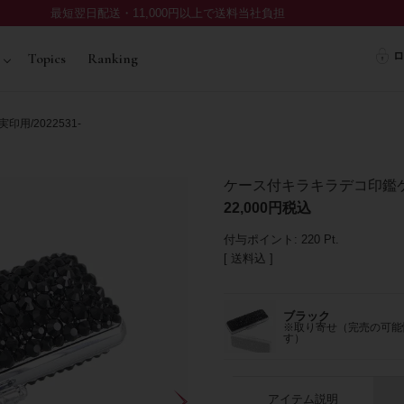
最短翌日配送・11,000円以上で送料当社負担
ロ
Topics
Ranking
用/2022531-
ケース付キラキラデコ印鑑ケース
22,000
税込
付与ポイント:
220
Pt.
送料込
ブラック
※取り寄せ（完売の可能
す）
アイテム説明