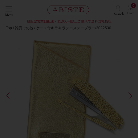
0
Cart
Search
Menu
最短翌営業日配送・11,000円以上ご購入で送料当社負担
Top
雑貨その他
ケース付キラキラデコステープラー/2022530-