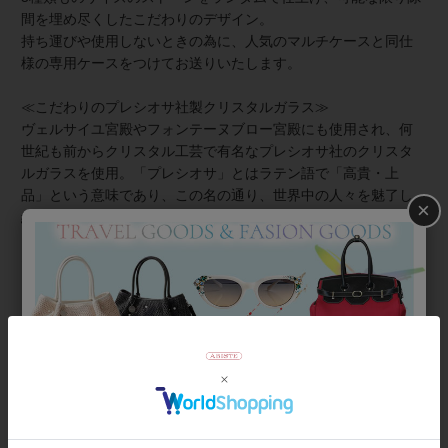
間を埋め尽くしたこだわりのデザイン。
持ち運びや使用しないときの為に、人気のマルチケースと同仕
様の専用ケースをつけてお送りいたします。
≪こだわりのプレシオサ社製クリスタルガラス≫
ヴェルサイユ宮殿やフォンテーヌブロー宮殿にも使用され、何
世紀も前からクリスタル工芸で有名なプレシオサ社のクリスタ
ルガラスを使用。「プレシオサ」とはラテン語で「高貴・上
品」という意味であり、この名の通り、世界中の人々を魅了し
×
続けています。
≪安心のアフターサービス≫
アビステでは購入期間に関わらず下記の通り、アフターサービ
スを承っております。
・10粒までは無償、11粒目から有償
> ※付属のストーンや市販
商品を使用して、ご自身での接着も可能です。
商品番号
2022530-