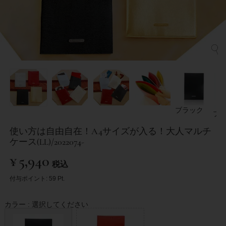
ブラック
ブ
使い方は自由自在！A4サイズが入る！大人マルチ
ケース(LL)/2022074-
¥
5,940
税込
付与ポイント:
59
Pt.
カラー
選択してください