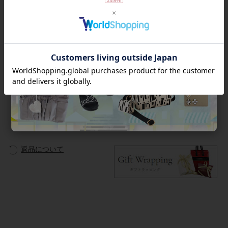
女性用としてだけでなく、男性や学生の方へのギフトとしても
最適です♪
●用途例紹介
A4資料、A4クリアファイル、iPad、タブレット、レターセッ
ト、雑誌等
商品番号
2022074-
返品について