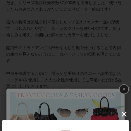
だき、シリーズ累計販売枚数57,000枚を突破しました！使いだ
したらやみつきとありがたいことにリピーター続出です♪
最大の特徴は無駄を削ぎ落としたマチ無&ファスナー無の形状
で、出し入れしやすく、ストレスフリーな使い心地です。使う
愉しみを考え、内側には鮮やかなカラーを使用しました。
開口部のトライアングル部分を同じ生地で仕上げることで内側
の生地を見えないようにし、カバーとしての役割も備えていま
す。
中身を保護するために、滑らかな手触りのスエード調生地(ポリ
エステル)を使用し、大人の女性が使用してご満足いただける品
質に仕上げております。
×
クリアファイルにはない高級感・贅沢感を追求したデザイン。
ご近所への外出時などクラッチバッグとして、またご旅行時の
書類、ホテル館内移動時のスタイリッシュケースとしてもお勧
めです。