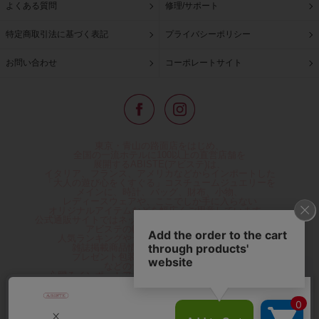
よくある質問
修理/サポート
特定商取引法に基づく表記
プライバシーポリシー
お問い合わせ
コーポレートサイト
東京・青山の路面店をはじめ、
全国の一流ホテルに100以上の直営店舗を
展開するABISTE(アビステ)は、
イタリア、フランス、アメリカなどからインポートした
「大人の遊び心をくすぐる」コスチュームジュエリーを
メインに、時計、バッグ、財布、小物、
レディースウェアや、ここでしか手に入らない
オリジナルアイテムなどを幅広くご用意しています。
公式通販サイトではネックレスやイヤリングをはじめとする
アビステの幅広い商品を取り揃え、
人気ランキングやテレビなどメディア着用商品、
雑誌掲載商品情報を紹介するコンテンツ、
プレゼント包装無料や独自のポイント還元
などのサービスをご提供。
心躍るインポートアクセサリーや時計、小物などで、
お客様の日常をほんの少し豊かにし、
夢やときめきを与えられるよう願っています。
◆ギフトラッピング無料/11,000円以上のご注文で送料無料◆