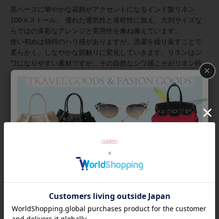
黒ベースに華やかな花柄がアクセントになるインド製リネン
100％ストール。 優れた通気性と速乾性に加え、大判サイズな
らではの多彩なアレンジと実用性を兼ね備えています。
使い初めは独特のハリ感がありますが、洗濯を繰り返すことで
柔らかく、しなやかな肌触りに変化していきます。リネンはシ
ワになりやすい素材ですが、その自然なシワ感こそがリネン特
×
有の魅力。 薄手でリネンならではの軽さのため、持ち運びにも
適しています。外出時に小さく畳んでバッグに入れて持ち運ぶ
ことも可能。屋内外の温度差が激しい季節には、バッグからさ
っと取り出して肩に羽織るだけで、冷えや日差しをガードでき
ます。
商品番号
2256007
返品について