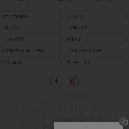
初めてのお客様へ
ラッピング
店舗リスト
ご利用ガイド
よくある質問
修理/サポート
特定商取引法に基づく表記
プライバシーポリシー
お問い合わせ
コーポレートサイト
東京・青山の路面店をはじめ、
全国の一流ホテルに100以上の直営店舗を
展開するABISTE(アビステ)は、
イタリア、フランス、アメリカなどからインポートした
「大人の遊び心をくすぐる」コスチュームジュエリーを
メインに、時計、バッグ、財布、小物、
レディースウェアや、ここでしか手に入らない
オリジナルアイテムなどを幅広くご用意しています。
公式通販サイトではネックレスやイヤリングをはじめとする