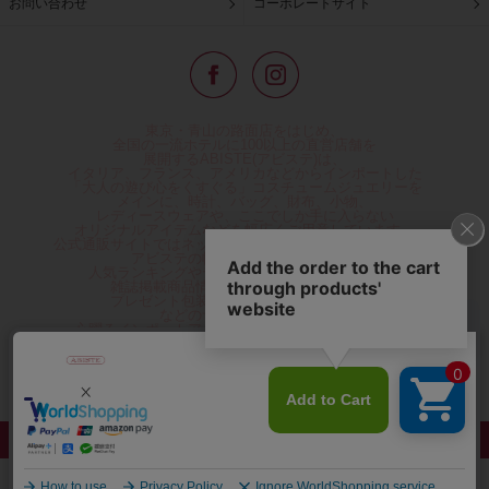
お問い合わせ
コーポレートサイト
東京・青山の路面店をはじめ、
全国の一流ホテルに100以上の直営店舗を
展開するABISTE(アビステ)は、
イタリア、フランス、アメリカなどからインポートした
「大人の遊び心をくすぐる」コスチュームジュエリーを
メインに、時計、バッグ、財布、小物、
レディースウェアや、ここでしか手に入らない
オリジナルアイテムなどを幅広くご用意しています。
公式通販サイトではネックレスやイヤリングをはじめとする
アビステの幅広い商品を取り揃え、
人気ランキングやテレビなどメディア着用商品、
雑誌掲載商品情報を紹介するコンテンツ、
プレゼント包装無料や独自のポイント還元
などのサービスをご提供。
心躍るインポートアクセサリーや時計、小物などで、
お客様の日常をほんの少し豊かにし、
夢やときめきを与えられるよう願っています。
◆ギフトラッピング無料/11,000円以上のご注文で送料無料◆
©ABISTE WEB SHOP