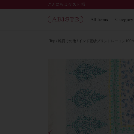
こんにちは ゲスト 様
All Items
Category
Top
雑貨その他
インド更紗プリントレーヨン100