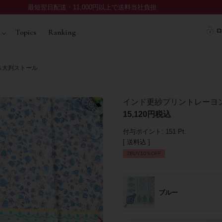
最短翌日配送・11,000円以上で送料当社負担
ロ
Topics
Ranking
％大判ストール
インド更紗プリントレーヨン
15,120
税込
付与ポイント:
151
Pt.
送料込
2BUY10％OFF
ブルー