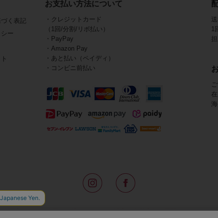
お支払い方法について
・クレジットカード
送
基づく表記
（1回/分割/リボ払い）
1
リシー
・PayPay
担
・Amazon Pay
・あと払い（ペイディ）
イト
・コンビニ前払い
ご
在
海
路面店をはじめ全国の一流ホテルに100以上の直営店舗を展開するABISTE(
アメリカなどからインポートした「大人の遊び心をくすぐる」コスチューム