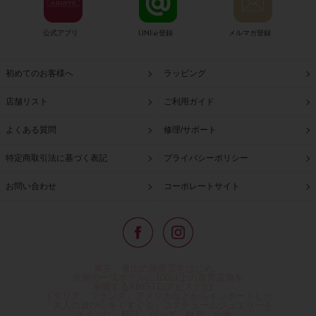
公式アプリ
LINE@登録
メルマガ登録
初めてのお客様へ
ラッピング
店舗リスト
ご利用ガイド
よくある質問
修理/サポート
特定商取引法に基づく表記
プライバシーポリシー
お問い合わせ
コーポレートサイト
東京・青山の路面店をはじめ、
全国の一流ホテルに100以上の直営店舗を
展開するABISTE(アビステ)は、
イタリア、フランス、アメリカなどからインポートした
「大人の遊び心をくすぐる」コスチュームジュエリーを
メインに、時計、バッグ、財布、小物、