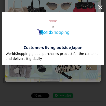
【外箱について】
入荷時の外箱を、アビステの段ボールに入れて発送いたしま
す。入荷時の外箱は汚れや傷、穴がある場合がございます。あ
くまで緩衝材としてご理解を賜れますようお願いいたします。
商品は検品済みであり、外箱のダメージとは関連がございませ
ん。
また、外箱がご不要の場合はご注文時の備考欄にご記入くださ
いませ。緩衝材やセロファンで包み、段ボールにお入れして発
送いたします。
【ラッピングについて】
この商品は簡易ラッピング対象商品です。靴を透明の袋とリボ
ンでラッピングします。外箱は付属しません。
商品番号
2256044