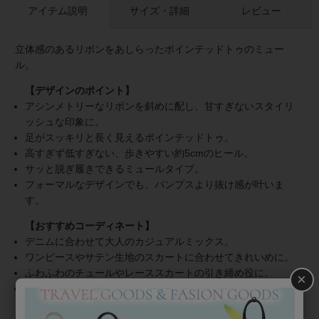
アイテム説明
サイズ・詳細
レビュー
立体感のあるリボンをあしらったポインテッドトゥのミュー
ル。
アシンメトリーなリボンを斜めに配し、甘すぎないスタイリ
ッシュな印象に。
足がスッキリと長く見えるポインテッドトゥ。
高すぎず低すぎない、歩きやすい約5cmのヒール。
サッと脱ぎ履きできるミュールタイプ。
フォーマルなデザインでも、パンプスより抜け感が叶いま
す。
デニムに合わせて大人のカジュアルミックス。
ワンピースやサテン生地のスカートに合わせてきれいめに。
ふわふわのチュールやレーススカートの引き締め役に。
×
ワイドパンツに女性らしさをプラス。