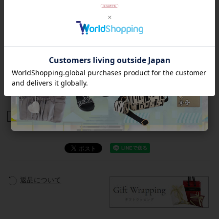
商品は検品済みであり、外箱のダメージとは関連がございませ
ん。
また、外箱がご不要の場合はご注文時の備考欄にご記入くださ
いませ。緩衝材やセロファンで包み、段ボールにお入れして発
送いたします。
【ラッピングについて】
この商品は簡易ラッピング対象商品です。靴を透明の袋とリボ
ンでラッピングします。外箱は付属しません。
商品番号
2256043
返品について