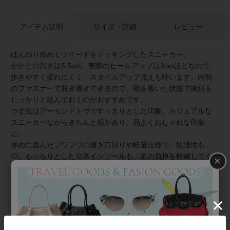
アイテム説明
サイズ・詳細
レビュー
ほんのり煌めくツイードをドッキングしたスニーカー。
かかとの高さは5.5cm、実際のヒールアップは3cmほどなので、
歩きやすく疲れにくく、スタイルアップ見えも叶います。内側
のファスナーで脱ぎ履きできるので、靴を履いた状態で靴紐を
しっかりと結んでおくのがおすすめです。
つま先はアーモンドトウですっきりとした印象。カジュアルな
スニーカーながらきちんと感があり、品よくおしゃれな印象
に。
厚めに囲んだフワフワの履き口周りや軽量仕様で、快適性も
◎。もっちりとした立体インソールも、足の負担を軽減してく
×
れます。
【外箱について】
入荷時の外箱を、アビステの段ボールに入れて発送いたしま
す。入荷時の外箱は汚れや傷、穴がある場合がございます。あ
くまで緩衝材としてご理解を賜れますようお願いいたします。