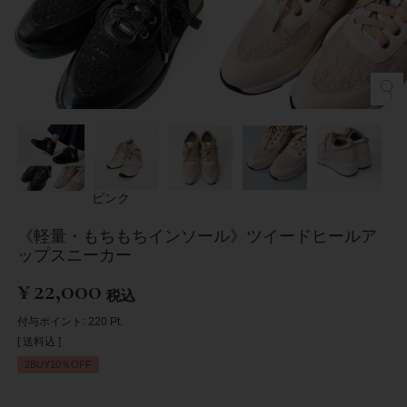
ピンク
《軽量・もちもちインソール》ツイードヒールア
ップスニーカー
¥
22,000
税込
付与ポイント:
220
Pt.
送料込
2BUY10％OFF