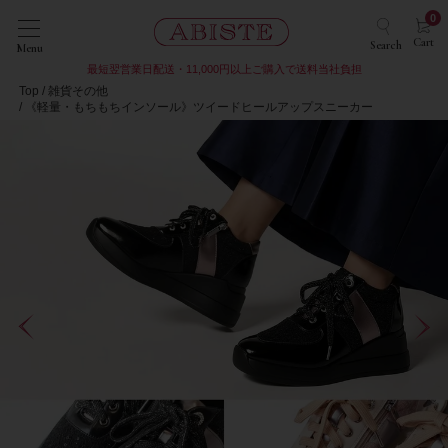
0
Cart
Search
Menu
最短翌営業日配送・11,000円以上ご購入で送料当社負担
Top
雑貨その他
《軽量・もちもちインソール》ツイードヒールアップスニーカー