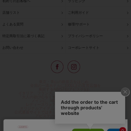
初めてのお客様へ
ラッピング
店舗リスト
ご利用ガイド
よくある質問
修理/サポート
特定商取引法に基づく表記
プライバシーポリシー
お問い合わせ
コーポレートサイト
東京・青山の路面店をはじめ、
全国の一流ホテルに100以上の直営店舗を
展開するABISTE(アビステ)は、
イタリア、フランス、アメリカなどからインポートした
「大人の遊び心をくすぐる」コスチュームジュエリーを
メインに、時計、バッグ、財布、小物、
レディースウェアや、ここでしか手に入らない
オリジナルアイテムなどを幅広くご用意しています。
公式通販サイトではネックレスやイヤリングをはじめとする
アビステの幅広い商品を取り揃え、
人気ランキングやテレビなどメディア着用商品、
雑誌掲載商品情報を紹介するコンテンツ、
プレゼント包装無料や独自のポイント還元