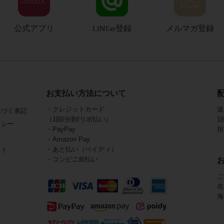
公式アプリ
LINE@登録
メルマガ登録
お支払い方法について
・クレジットカード
送
基づく表記
（1回/分割/リボ払い）
1
リシー
・PayPay
担
・Amazon Pay
・あと払い（ペイディ）
イト
・コンビニ前払い
ご
在
海