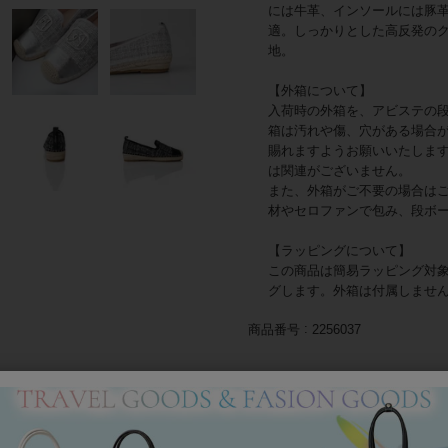
には牛革、インソールには豚
適。しっかりとした高反発の
地。
【外箱について】
入荷時の外箱を、アビステの
箱は汚れや傷、穴がある場合
賜れますようお願いいたしま
は関連がございません。
また、外箱がご不要の場合は
材やセロファンで包み、段ボ
【ラッピングについて】
この商品は簡易ラッピング対
グします。外箱は付属しませ
商品番号
2256037
返品について