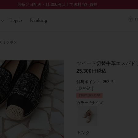
最短翌日配送・11,000円以上で送料当社負担
ロ
Topics
Ranking
スリッポン
ツイード切替牛革エスパド
25,300
税込
付与ポイント:
253
Pt.
送料込
2BUY10％OFF
カラー
サイズ
ピンク