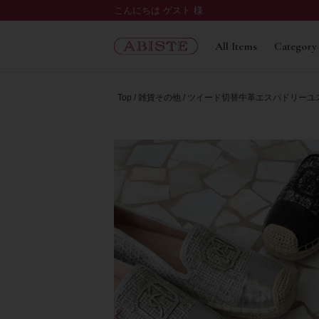
こんにちは ゲスト 様
All Items
Category
Top
雑貨その他
ツイード切替牛革エスパドリーユ