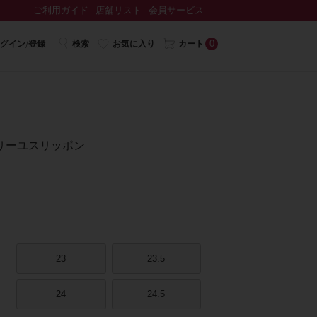
ご利用ガイド
店舗リスト
会員サービス
0
グイン/登録
検索
お気に入り
カート
リーユスリッポン
23
23.5
24
24.5