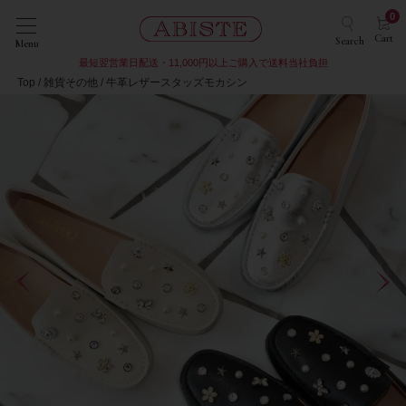
0
Cart
Search
Menu
最短翌営業日配送・11,000円以上ご購入で送料当社負担
Top
雑貨その他
牛革レザースタッズモカシン