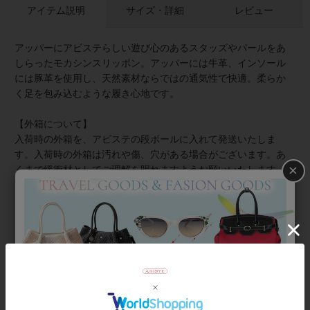
アイテム説明
サイズ・詳細
レビュー
アッパーにアビステらしい遊び心のあるスタッズやパールをあ
しらったモカシンスリッポン。アッパーには牛革、インソール
には豚革を使用し、天然素材ならではの通気性で快適。柔らか
く足を包み込むような履き心地です。
【外箱について】
入荷時の外箱を、アビステの段ボールに入れて発送いたしま
す。入荷時の外箱は汚れや傷、穴がある場合がございます。あ
×
くまで緩衝材としてご理解を賜れますようお願いいたします。
商品は検品済みであり、外箱のダメージとは関連がございませ
ん。
また、外箱がご不要の場合はご注文時の備考欄にご記入くださ
いませ。緩衝材やセロファンで包み、段ボールにお入れして発
送いたします。
【ラッピングについて】
この商品は簡易ラッピング対象商品です。靴を透明の袋とリボ
ンでラッピングします。外箱は付属しません。