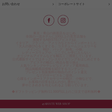
お問い合わせ
コーポレートサイト
東京・青山の路面店をはじめ、
全国の一流ホテルに100以上の直営店舗を
展開するABISTE(アビステ)は、
イタリア、フランス、アメリカなどからインポートした
「大人の遊び心をくすぐる」コスチュームジュエリーを
メインに、時計、バッグ、財布、小物、
レディースウェアや、ここでしか手に入らない
オリジナルアイテムなどを幅広くご用意しています。
公式通販サイトではネックレスやイヤリングをはじめとする
アビステの幅広い商品を取り揃え、
人気ランキングやテレビなどメディア着用商品、
雑誌掲載商品情報を紹介するコンテンツ、
プレゼント包装無料や独自のポイント還元
などのサービスをご提供。
心躍るインポートアクセサリーや時計、小物などで、
お客様の日常をほんの少し豊かにし、
夢やときめきを与えられるよう願っています。
◆ギフトラッピング無料/11,000円以上のご注文で送料無料◆
©ABISTE WEB SHOP