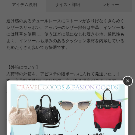
アイテム説明
サイズ・詳細
レビュー
透け感のあるチュールレースにストーンがさりげなくきらめく
レザースリッポン。アッパーのレザー部分は牛革、インソール
には豚革を使用し、使うほどに肌になじむ履き心地。通気性も
よく、インソールも厚みのあるクッション素材を内蔵している
ためたくさん歩いても快適です。
【外箱について】
入荷時の外箱を、アビステの段ボールに入れて発送いたしま
×
す。入荷時の外箱は汚れや傷、穴がある場合がございます。あ
くまで緩衝材としてご理解を賜れますようお願いいたします。
商品は検品済みであり、外箱のダメージとは関連がございませ
ん。
また、外箱がご不要の場合はご注文時の備考欄にご記入くださ
いませ。緩衝材やセロファンで包み、段ボールにお入れして発
送いたします。
【ラッピングについて】