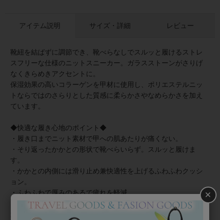
アイテム説明
サイズ・詳細
レビュー
靴紐を結ばずに調節でき、靴べらなしでスルッと履けるストレ
スフリーな仕様のニットスニーカー。ガラスストーンがさりげ
なくきらめきアクセントに。
保湿効果の高いコラーゲンを甲材に使用し、ポリエステルニッ
トならではのさらりとした質感に柔らかさやなめらかさを加え
ています。
◆快適な履き心地のポイント◆
・履き口までニット素材で甲への肌あたりが痛くない。
・そり返ったかかとの形状で靴べらいらず。スルッと履けま
す。
・かかとの内側には滑り止め兼快適性を上げるふわふわクッシ
ョン。
・ふわふわで厚みのあるで疲れを軽減。
×
・蒸れにくいニット素材で暑い時期やたくさん歩くときにも快
適。