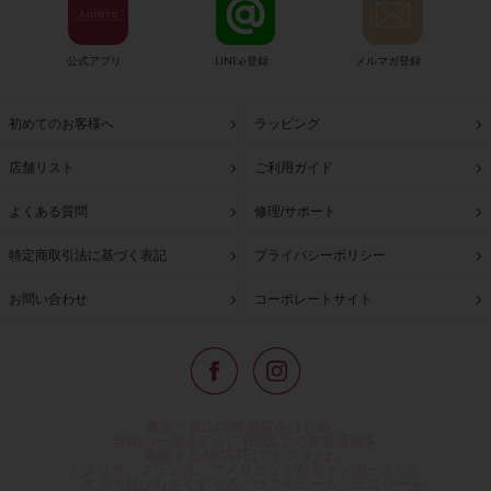
公式アプリ
LINE@登録
メルマガ登録
初めてのお客様へ
ラッピング
店舗リスト
ご利用ガイド
よくある質問
修理/サポート
特定商取引法に基づく表記
プライバシーポリシー
お問い合わせ
コーポレートサイト
東京・青山の路面店をはじめ、
全国の一流ホテルに100以上の直営店舗を
展開するABISTE(アビステ)は、
イタリア、フランス、アメリカなどからインポートした
「大人の遊び心をくすぐる」コスチュームジュエリーを