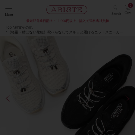
0
Cart
Search
Menu
最短翌営業日配送・11,000円以上ご購入で送料当社負担
Top
雑貨その他
《軽量・結ばない靴紐》靴べらなしでスルッと履けるニットスニーカー