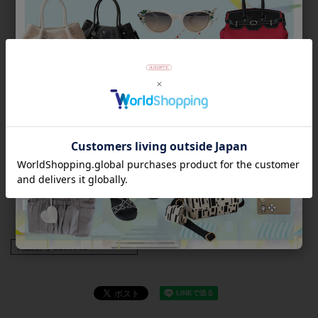
【外箱について】
入荷時の外箱を、アビステの段ボールに入れて発送いたしま
す。入荷時の外箱は汚れや傷、穴がある場合がございます。あ
くまで緩衝材としてご理解を賜れますようお願いいたします。
商品は検品済みであり、外箱のダメージとは関連がございませ
ん。
また、外箱がご不要の場合はご注文時の備考欄にご記入くださ
いませ。緩衝材やセロファンで包み、段ボールにお入れして発
送いたします。
【ラッピングについて】
この商品は簡易ラッピング対象商品です。靴を透明の袋とリボ
ンでラッピングします。外箱は付属しません。
商品番号
2256032