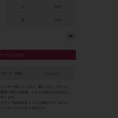
23
23.5
24
24.5
カートにいれる
ワイト
サイズ・詳細
レビュー
ったレザー調スリッポン。靴べらなしで立った
靴底で疲れを軽減。かかとの高さが5cmほど
も叶います。
デザインで比較的タイトな仕様なので、ゆった
はワンサイズ上がおすすめです。