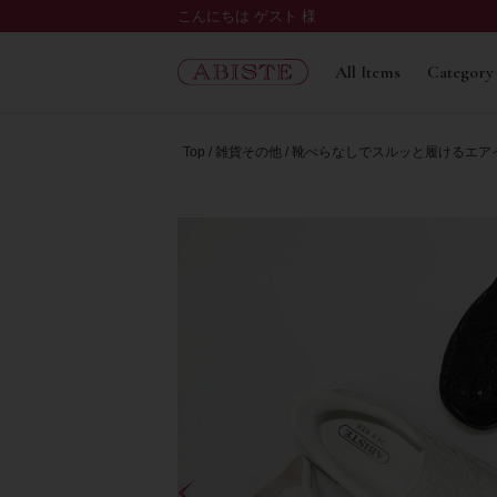
こんにちは ゲスト 様
All Items
Category
Top
雑貨その他
靴べらなしでスルッと履けるエア