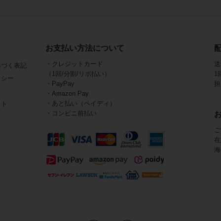
お支払い方法について
・クレジットカード
送
基づく表記
（1回/分割/リボ払い）
1
リシー
・PayPay
担
・Amazon Pay
・あと払い（ペイディ）
イト
・コンビニ前払い
ご
在
海