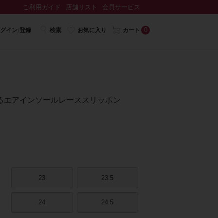
ご利用ガイド
店舗リスト
会員サービス
0
グイン/登録
検索
お気に入り
カート
るエアインソールレーススリッポン
23
23.5
24
24.5