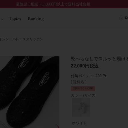
最短翌日配送・11,000円以上で送料当社負担
ロ
Topics
Ranking
インソールレーススリッポン
靴べらなしでスルッと履け
22,000
税込
付与ポイント:
220
Pt.
送料込
2BUY10％OFF
カラー
サイズ
ホワイト