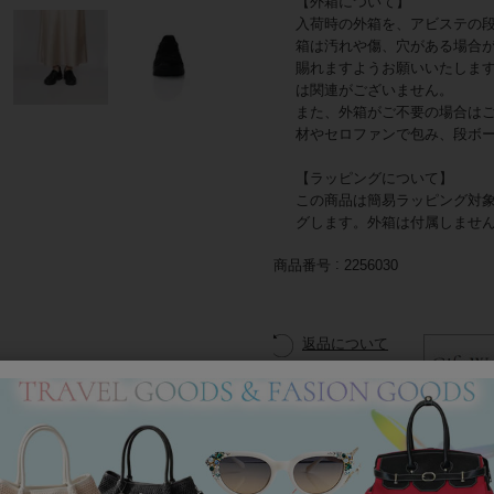
【外箱について】
入荷時の外箱を、アビステの
箱は汚れや傷、穴がある場合
賜れますようお願いいたしま
は関連がございません。
また、外箱がご不要の場合は
材やセロファンで包み、段ボ
【ラッピングについて】
この商品は簡易ラッピング対
グします。外箱は付属しませ
商品番号
2256030
返品について