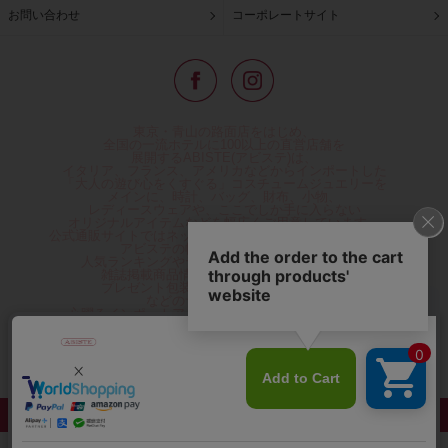
お問い合わせ
コーポレートサイト
東京・青山の路面店をはじめ、
全国の一流ホテルに100以上の直営店舗を
展開するABISTE(アビステ)は、
イタリア、フランス、アメリカなどからインポートした
「大人の遊び心をくすぐる」コスチュームジュエリーを
メインに、時計、バッグ、財布、小物、
レディースウェアや、ここでしか手に入らない
オリジナルアイテムなどを幅広くご用意しています。
公式通販サイトではネックレスやイヤリングをはじめとする
アビステの幅広い商品を取り揃え、
人気ランキングやテレビなどメディア着用商品、
雑誌掲載商品情報を紹介するコンテンツ、
プレゼント包装無料や独自のポイント還元
などのサービスをご提供。
心躍るインポートアクセサリーや時計、小物などで、
お客様の日常をほんの少し豊かにし、
夢やときめきを与えられるよう願っています。
◆ギフトラッピング無料/11,000円以上のご注文で送料無料◆
©ABISTE WEB SHOP