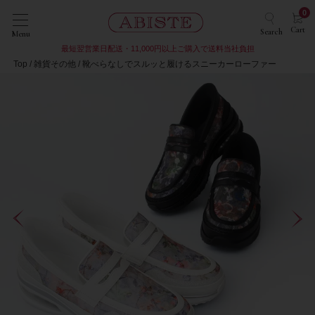
0
Cart
Search
Menu
最短翌営業日配送・11,000円以上ご購入で送料当社負担
Top
雑貨その他
靴べらなしでスルッと履けるスニーカーローファー