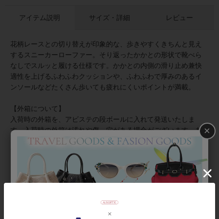
アイテム説明
サイズ・詳細
レビュー
花柄レースとの切り替えが印象的な、歩きやすくきちんと見え
するスニーカーローファー。そり返ったかかとの形状で靴べら
なしでスルッと履ける仕様です。かかとの内側の滑り止め兼快
適性を上げるふわふわクッションや、ふわふわで厚みのあるイ
ンソールなどたくさん歩いても疲れにくいポイントが満載。
【外箱について】
入荷時の外箱を、アビステの段ボールに入れて発送いたしま
×
す。入荷時の外箱は汚れや傷、穴がある場合がございます。あ
くまで緩衝材としてご理解を賜れますようお願いいたします。
商品は検品済みであり、外箱のダメージとは関連がございませ
ん。
また、外箱がご不要の場合はご注文時の備考欄にご記入くださ
いませ。緩衝材やセロファンで包み、段ボールにお入れして発
送いたします。
【ラッピングについて】