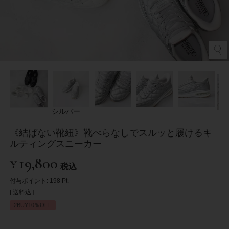
シルバー
《結ばない靴紐》靴べらなしでスルッと履けるキ
ルティングスニーカー
¥
19,800
税込
付与ポイント:
198
Pt.
送料込
2BUY10％OFF