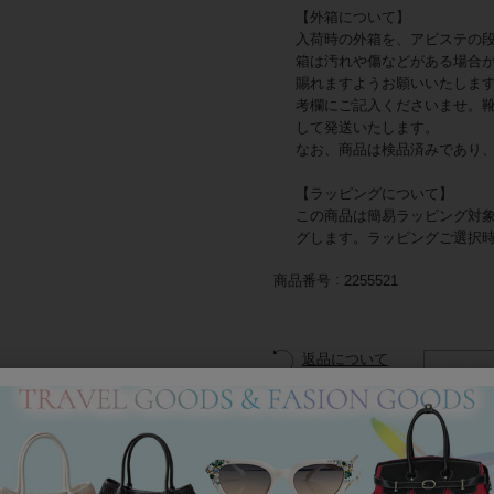
【外箱について】
入荷時の外箱を、アビステの
箱は汚れや傷などがある場合
賜れますようお願いいたしま
考欄にご記入くださいませ。
して発送いたします。
なお、商品は検品済みであり
【ラッピングについて】
この商品は簡易ラッピング対
グします。ラッピングご選択
商品番号
2255521
返品について