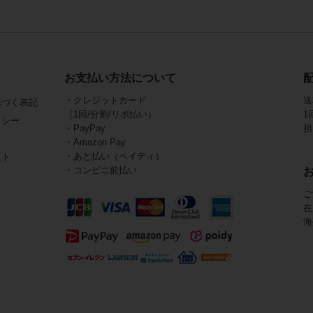
お支払い方法について
・クレジットカード
送
基づく表記
（1回/分割/リボ払い）
1
リシー
・PayPay
担
・Amazon Pay
・あと払い（ペイディ）
イト
・コンビニ前払い
ご
在
海