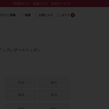
ご利用ガイド
店舗リスト
会員サービス
0
グイン/登録
検索
お気に入り
カート
アップレザースリッポン
23.0
23.5
24.0
24.5