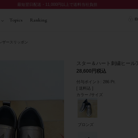
最短翌日配送・11,000円以上で送料当社負担
ロ
Topics
Ranking
レザースリッポン
スター＆ハート刺繍ヒール
28,600
税込
付与ポイント:
286
Pt.
送料込
カラー
サイズ
ブロンズ