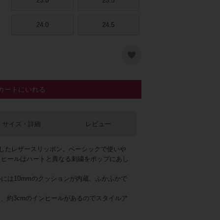
23.0
23.5
24.0
24.5
カートにいれる
ロンズ
サイズ・詳細
レビュー
用したレザースリッポン。ベーシックで使いや
、ヒールはハートと異なる刺繍をポップにあし
には10mmのクッションが内蔵。ふかふかで
え、約3cmのインヒールがあるのでスタイルア