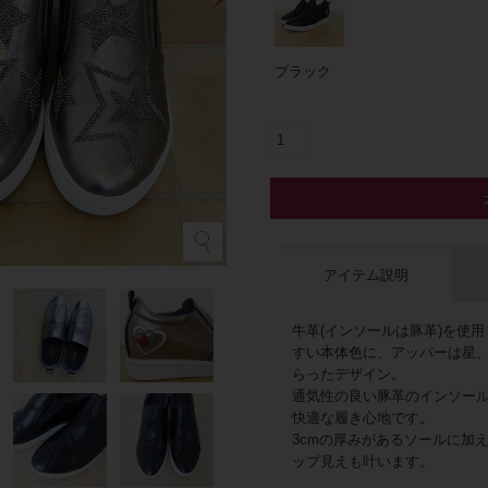
ブラック
ブ
アイテム説明
牛革(インソールは豚革)を使
すい本体色に、アッパーは星
らったデザイン。
通気性の良い豚革のインソール
快適な履き心地です。
3cmの厚みがあるソールに加
ップ見えも叶います。