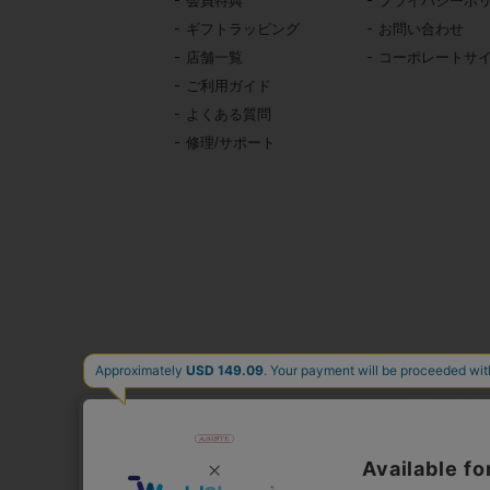
会員特典
プライバシーポ
ギフトラッピング
お問い合わせ
店舗一覧
コーポレートサ
ご利用ガイド
よくある質問
修理/サポート
東京・青山の
イタリア、フランス、
時計、バッグ、財布、小
公式通販サ
人気
心躍る