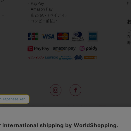
リシー
・PayPay
担
・Amazon Pay
・あと払い（ペイディ）
イト
・コンビニ前払い
ご
在
海
路面店をはじめ全国の一流ホテルに100以上の直営店舗を展開するABISTE(
アメリカなどからインポートした「大人の遊び心をくすぐる」コスチューム
物、レディースウェアや、ここでしか手に入らないオリジナルアイテムなどを
イトでは、ネックレスやイヤリングをはじめとするアビステの幅広いアイテム
ランキングやテレビなどのメディア着用商品、雑誌掲載商品を紹介するコンテ
無料のギフトラッピングや独自のポイントなどのサービスをご提供。
インポートアクセサリーや時計、小物などで、お客様の日常をほんの少し豊