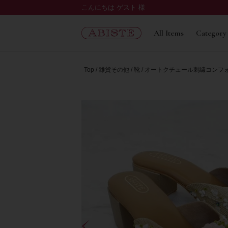
こんにちは ゲスト 様
All Items
Category
Top
雑貨その他
靴
オートクチュール刺繍コンフォート