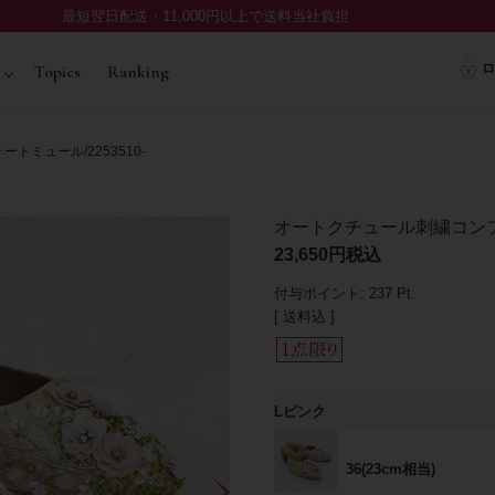
最短翌日配送・11,000円以上で送料当社負担
ロ
Topics
Ranking
ミュール/2253510-
オートクチュール刺繍コンフォ
23,650
税込
付与ポイント:
237
Pt.
送料込
Lピンク
36(23cm相当)