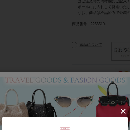
はご注文時の備考欄にご記入
ボールにお入れして発送いた
なお、商品は検品済みで外箱
商品番号
2253510-
返品について