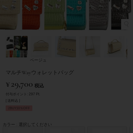
ベージュ
マルチWayウォレットバッグ
¥
29,700
税込
付与ポイント:
297
Pt.
送料込
2BUY10％OFF
カラー
選択してください