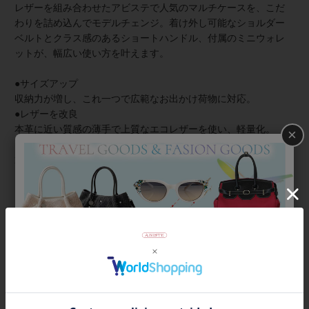
レザーを組み合わせたアビステで人気のマルチケースを、こだ
わりを詰め込んでモデルチェンジ。着け外し可能なショルダー
ベルトとクラス感のあるショートハンドル、付属のミニウォレ
ットが、幅広い使い方を叶えます。
●サイズアップ
収納力が増し、これ一つで広範なお出かけ荷物に対応。
●レザーを改良
本革に近い質感の薄手で上質なエコレザーを使い、軽量化。
×
●ガラスストーンを採用
透明感アップ＆より強い煌めきに。
●本体と同素材のハンドル
トレンド感のある横長シェイプのハンドバッグに。
●ミニウォレット
内側のポケットが増え、使い勝手が向上。
商品番号
8250008