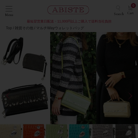
0
Cart
Search
Menu
最短翌営業日配送・11,000円以上ご購入で送料当社負担
Top
雑貨その他
マルチWayウォレットバッグ