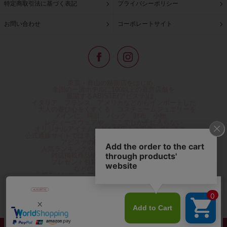
特定商取引法に基づく表記
プライバシーポリシー
お問い合わせ
コーポレートサイト
東京・青山の路面店をはじめ、
全国の一流ホテルに100以上の直営店舗を
展開するABISTE(アビステ)は、
イタリア、フランス、アメリカなどからインポートした
「大人の遊び心をくすぐる」コスチュームジュエリーを
メインに、時計、バッグ、財布、小物、
レディースウェアや、ここでしか手に入らない
オリジナルアイテムなどを幅広くご用意しています。
公式通販サイトではネックレスやイヤリングをはじめとする
アビステの幅広い商品を取り揃え、
人気ランキングやテレビなどメディア着用商品、
雑誌掲載商品情報を紹介するコンテンツ、
プレゼント包装無料や独自のポイント還元
などのサービスをご提供。
心躍るインポートアクセサリーや時計、小物などで、
お客様の日常をほんの少し豊かにし、
夢やときめきを与えられるよう願っています。
◆ギフトラッピング無料/11,000円以上のご注文で送料無料◆
©ABISTE WEB SHOP