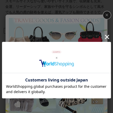
スモールサイズながら使いやすいサイズ感で、収納量も充実。
金運、リーダーシップ、家族や子供を守るシンボルとして風水
でも人気の虎の財布を使えば、運気アップも期待できそうで
×
す。
商品番号
2222004-
返品について
Category