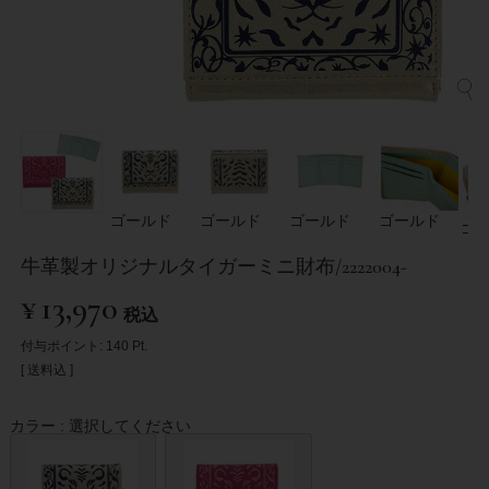
ゴールド
ゴールド
ゴールド
ゴールド
ゴ
牛革製オリジナルタイガーミニ財布/2222004-
¥
13,970
税込
付与ポイント:
140
Pt.
送料込
カラー
選択してください