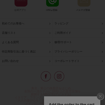
公式アプリ
LINE@登録
メルマガ登録
初めてのお客様へ
ラッピング
店舗リスト
ご利用ガイド
よくある質問
修理/サポート
特定商取引法に基づく表記
プライバシーポリシー
お問い合わせ
コーポレートサイト
東京・青山の路面店をはじめ、
全国の一流ホテルに100以上の直営店舗を
展開するABISTE(アビステ)は、
イタリア、フランス、アメリカなどからインポートした
「大人の遊び心をくすぐる」コスチュームジュエリーを
メインに、時計、バッグ、財布、小物、