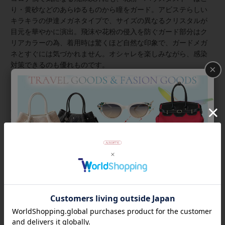
り・黄砂などのあらゆるものから瞳をガード。アビステらしい
キラキラの伊達メガネタイプで、サイズの異なるクリスタルが
目元を華やかに演出。飛沫や花粉の侵入を防ぐガード部分はク
リアカラーの為、着用時は驚くほど自然な印象で、ガードメガ
ネとすぐには気づかれません。オシャレを楽しみながら、感染
対策できるのも優れものです。
×
●曇り止め・紫外線カット機能付きレンズ
マスクの併用によるレンズ曇りのわずらわしさを軽減するた
め、曇り止めレンズを使用。
紫外線も99%カットします。
#コロナ対策
商品番号
7210002-