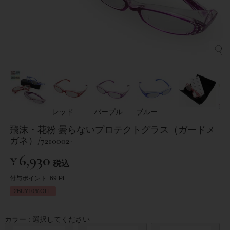
レッド
パープル
ブルー
飛沫・花粉 曇らないプロテクトグラス（ガードメ
ガネ）/7210002-
¥
6,930
税込
付与ポイント:
69
Pt.
2BUY10％OFF
カラー
選択してください