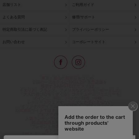
店舗リスト
ご利用ガイド
よくある質問
修理/サポート
特定商取引法に基づく表記
プライバシーポリシー
お問い合わせ
コーポレートサイト
東京・青山の路面店をはじめ、
全国の一流ホテルに100以上の直営店舗を
展開するABISTE(アビステ)は、
イタリア、フランス、アメリカなどからインポートした
「大人の遊び心をくすぐる」コスチュームジュエリーを
メインに、時計、バッグ、財布、小物、
レディースウェアや、ここでしか手に入らない
オリジナルアイテムなどを幅広くご用意しています。
公式通販サイトではネックレスやイヤリングをはじめとする
アビステの幅広い商品を取り揃え、
人気ランキングやテレビなどメディア着用商品、
雑誌掲載商品情報を紹介するコンテンツ、
プレゼント包装無料や独自のポイント還元
などのサービスをご提供。
心躍るインポートアクセサリーや時計、小物などで、
お客様の日常をほんの少し豊かにし、