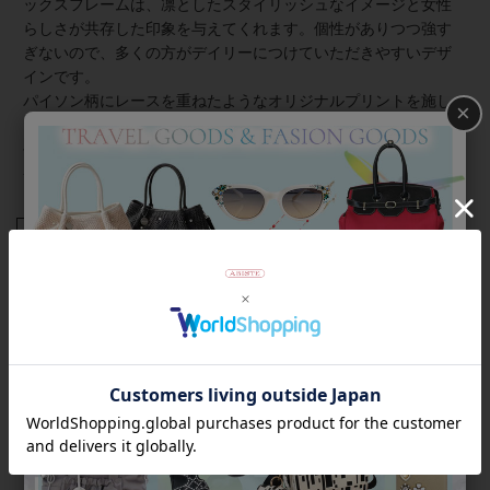
ックスフレームは、凛としたスタイリッシュなイメージと女性
らしさが共存した印象を与えてくれます。個性がありつつ強す
ぎないので、多くの方がデイリーにつけていただきやすいデザ
インです。
パイソン柄にレースを重ねたようなオリジナルプリントを施し
×
たフレームが、さりげなくもおしゃれに差をつける効かせ技。
手貼りのストーンでキラキラ感もプラスしました。
ケース、クロス付き。
商品番号
7180027
返品について