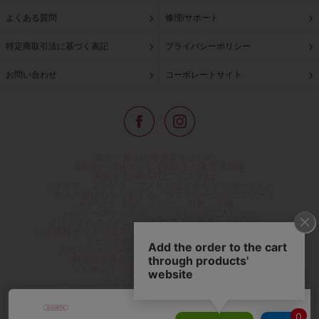
よくある質問
修理/サポート
特定商取引法に基づく表記
プライバシーポリシー
お問い合わせ
コーポレートサイト
東京・青山の路面店をはじめ、
全国の一流ホテルに100以上の直営店舗を
展開するABISTE(アビステ)は、
イタリア、フランス、アメリカなどからインポートした
「大人の遊び心をくすぐる」コスチュームジュエリーを
メインに、時計、バッグ、財布、小物、
レディースウェアや、ここでしか手に入らない
オリジナルアイテムなどを幅広くご用意しています。
公式通販サイトではネックレスやイヤリングをはじめとする
アビステの幅広い商品を取り揃え、
人気ランキングやテレビなどメディア着用商品、
雑誌掲載商品情報を紹介するコンテンツ、
プレゼント包装無料や独自のポイント還元
などのサービスをご提供。
心躍るインポートアクセサリーや時計、小物などで、
お客様の日常をほんの少し豊かにし、
夢やときめきを与えられるよう願っています。