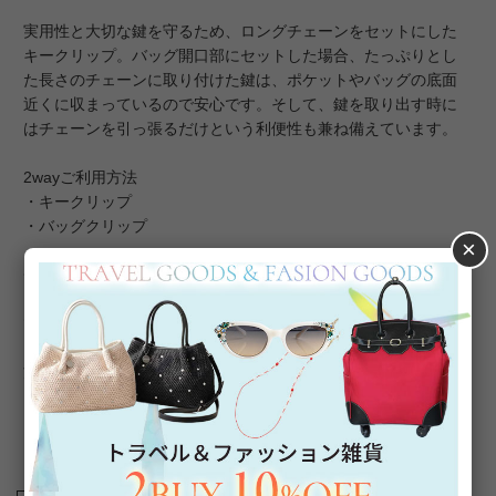
実用性と大切な鍵を守るため、ロングチェーンをセットにした
キークリップ。バッグ開口部にセットした場合、たっぷりとし
た長さのチェーンに取り付けた鍵は、ポケットやバッグの底面
近くに収まっているので安心です。そして、鍵を取り出す時に
はチェーンを引っ張るだけという利便性も兼ね備えています。
2wayご利用方法
・キークリップ
・バッグクリップ
×
チェーンを取り外して、バッグのポイントにしていただくな
ど、さまざまな使い方をお楽しみいただける「おしゃれ小物」
です。外出中もスイカモチーフで夏気分を盛り上げます。キー
クリップは、ご自身用だけではなく、かわいいモチーフ好きな
方へのギフトとしてもオススメです。
【ギフトラッピングについて】
こちらの商品は簡易ラッピング対象商品です。