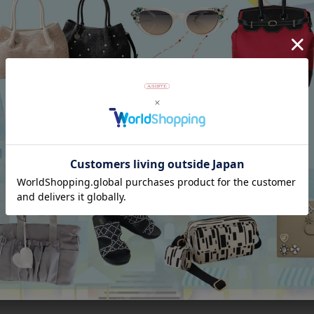
アンジェラカプッチ】イタリア製大ぶ
8mm玉マジョルカパール×キュー
ヤリング/3021010-
ジルコニアフラワーネックレス/102
Category
アイテムカテゴリー