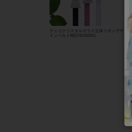
チェコクリスタルガラス立体リボンデザ
【
インベルト時計/9240001
りイ