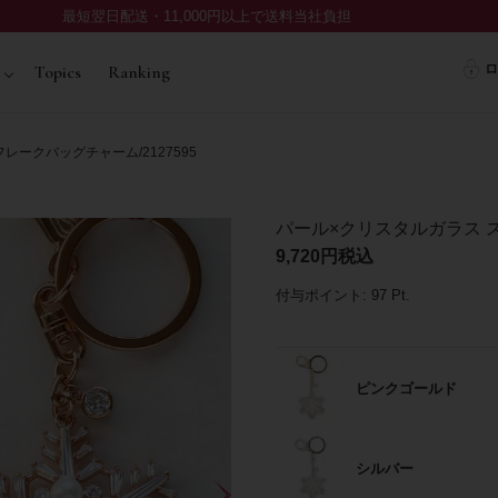
最短翌日配送・11,000円以上で送料当社負担
ロ
Topics
Ranking
ークバッグチャーム/2127595
パール×クリスタルガラス ス
9,720
税込
付与ポイント:
97
Pt.
ピンクゴールド
シルバー