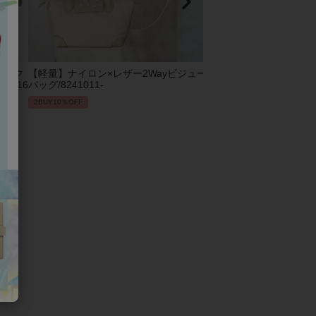
ビック
【軽量】ナイロン×レザー2Wayビジュー
2Wayエコファーバッグ/82
1016
バッグ/8241011-
2BUY10％OFF