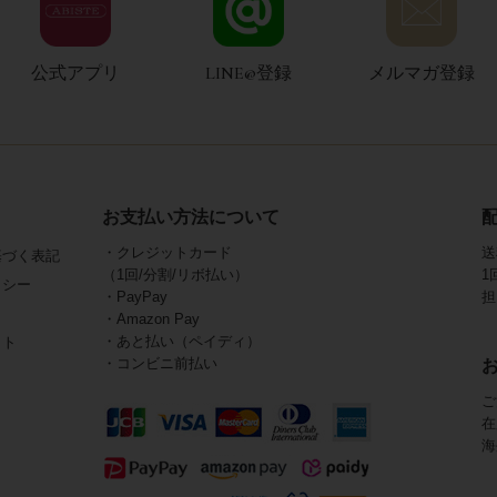
公式アプリ
LINE@登録
メルマガ登録
お支払い方法について
・クレジットカード
送
基づく表記
（1回/分割/リボ払い）
1
リシー
・PayPay
担
・Amazon Pay
・あと払い（ペイディ）
イト
・コンビニ前払い
ご
在
海