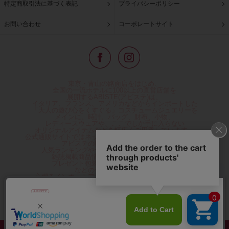
特定商取引法に基づく表記
プライバシーポリシー
お問い合わせ
コーポレートサイト
東京・青山の路面店をはじめ、
全国の一流ホテルに100以上の直営店舗を
展開するABISTE(アビステ)は、
イタリア、フランス、アメリカなどからインポートした
「大人の遊び心をくすぐる」コスチュームジュエリーを
メインに、時計、バッグ、財布、小物、
レディースウェアや、ここでしか手に入らない
オリジナルアイテムなどを幅広くご用意しています。
公式通販サイトではネックレスやイヤリングをはじめとする
アビステの幅広い商品を取り揃え、
人気ランキングやテレビなどメディア着用商品、
雑誌掲載商品情報を紹介するコンテンツ、
プレゼント包装無料や独自のポイント還元
などのサービスをご提供。
心躍るインポートアクセサリーや時計、小物などで、
お客様の日常をほんの少し豊かにし、
夢やときめきを与えられるよう願っています。
◆ギフトラッピング無料/11,000円以上のご注文で送料無料◆
©ABISTE WEB SHOP