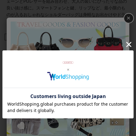
ェーンとPUレザーを組み合わせ、大人の装いにぴったりな品の
良い抜け感に。スマートフォンと鍵、リップなど、最小限のも
のが入るおしゃれなショルダーバッグは身軽なお出かけやドラ
×
イブ、自転車に乗る時にもおすすめです。
商品番号
8260024
返品について
Category