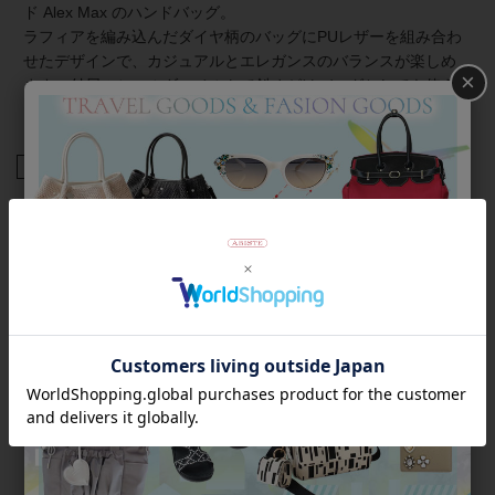
ド Alex Max のハンドバッグ。
ラフィアを編み込んだダイヤ柄のバッグにPUレザーを組み合わ
せたデザインで、カジュアルとエレガンスのバランスが楽しめ
×
ます。付属のショルダーベルトで斜めがけバッグとしても使え
るマルチウェイ仕様。
商品番号
8260015
返品について
Category