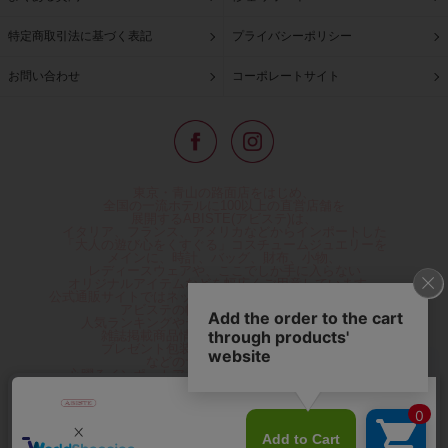
特定商取引法に基づく表記
プライバシーポリシー
お問い合わせ
コーポレートサイト
東京・青山の路面店をはじめ、
全国の一流ホテルに100以上の直営店舗を
展開するABISTE(アビステ)は、
イタリア、フランス、アメリカなどからインポートした
「大人の遊び心をくすぐる」コスチュームジュエリーを
メインに、時計、バッグ、財布、小物、
レディースウェアや、ここでしか手に入らない
オリジナルアイテムなどを幅広くご用意しています。
公式通販サイトではネックレスやイヤリングをはじめとする
アビステの幅広い商品を取り揃え、
人気ランキングやテレビなどメディア着用商品、
雑誌掲載商品情報を紹介するコンテンツ、
プレゼント包装無料や独自のポイント還元
などのサービスをご提供。
心躍るインポートアクセサリーや時計、小物などで、
お客様の日常をほんの少し豊かにし、
夢やときめきを与えられるよう願っています。
◆ギフトラッピング無料/11,000円以上のご注文で送料無料◆