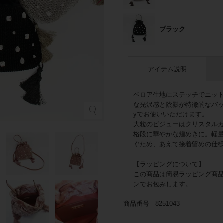
ブラック
アイテム説明
ベロア生地にステッチでニッ
な光沢感と陰影が特徴的なバッ
yでお使いいただけます。
大粒のビジューはクリスタル
格段に華やかな煌めきに。軽
ぐため、あえて接着留めの仕
【ラッピングについて】
この商品は簡易ラッピング商
ンでお包みします。
商品番号
8251043