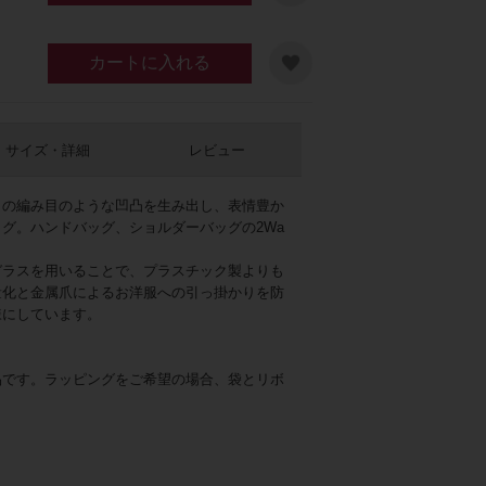
カートに入れる
サイズ・詳細
レビュー
トの編み目のような凹凸を生み出し、表情豊か
グ。ハンドバッグ、ショルダーバッグの2Wa
ピンク
ガラスを用いることで、プラスチック製よりも
量化と金属爪によるお洋服への引っ掛かりを防
様にしています。
品です。ラッピングをご希望の場合、袋とリボ