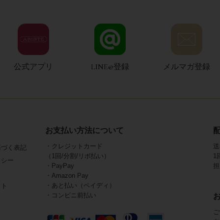
公式アプリ
LINE@登録
メルマガ登録
お支払い方法について
・クレジットカード
送
基づく表記
（1回/分割/リボ払い）
1
リシー
・PayPay
担
・Amazon Pay
・あと払い（ペイディ）
イト
・コンビニ前払い
ご