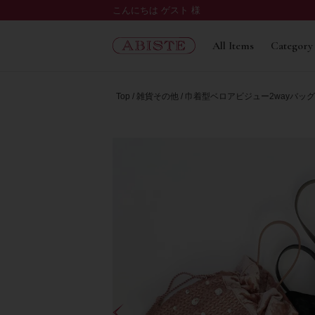
こんにちは ゲスト 様
All Items
Category
Top
雑貨その他
巾着型ベロアビジュー2wayバッグ