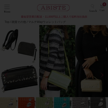
0
Cart
Search
Menu
最短翌営業日配送・11,000円以上ご購入で送料当社負担
Top
雑貨その他
マルチWayウォレットバッグ