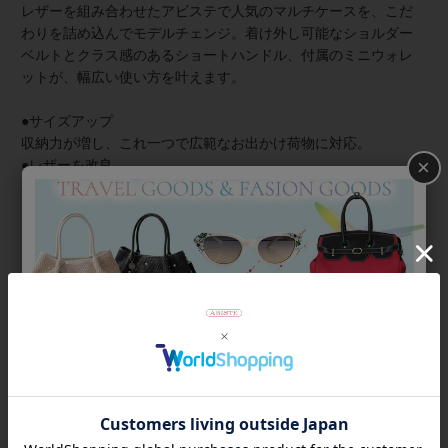
レザーを組み合わせたアビステで人気のマルチケースを、こだ
わりを詰め込んでモデルチェンジ。着け外し可能なショルダー
ベルトとクラス感のあるショートハンドル、付属のミニウォレ
ットが、幅広い使い方を叶えます。
●サイズアップ
収納力が増し、これ一つで広範なお出かけ荷物に対応。
×
●レザーを改良
本革に近い質感の薄手で上質なエコレザーを使い、軽量化。
●ガラスストーンを採用
透明感アップ＆より強い煌めきに。
●本体と同素材のハンドル
トレンド感のある横長シェイプのハンドバッグに。
●ミニウォレット
内側のポケットが増え、使い勝手が向上。
商品番号
8250008