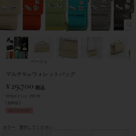
ベージュ
マルチWayウォレットバッグ
¥
29,700
税込
付与ポイント:
297
Pt.
送料込
2BUY10％OFF
カラー
選択してください