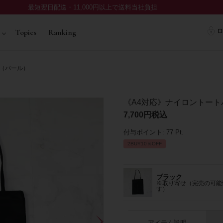
最短翌日配送・11,000円以上で送料当社負担
ロ
Topics
Ranking
（パール）
《A4対応》ナイロントー
7,700
税込
付与ポイント:
77
Pt.
2BUY10％OFF
ブラック
※取り寄せ（完売の可能
す）
アイテム説明