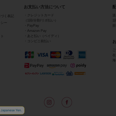
お支払い方法について
・クレジットカード
送
基づく表記
（1回/分割/リボ払い）
1
リシー
・PayPay
担
・Amazon Pay
・あと払い（ペイディ）
イト
・コンビニ前払い
ご
在
海