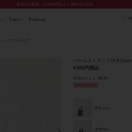
最短翌日配送・11,000円以上で送料当社負担
ロ
Topics
Ranking
ティングミニバッグ
パールストラップ付き2wa
9,900
税込
付与ポイント:
99
Pt.
2BUY10％OFF
グリーン
ブラウン