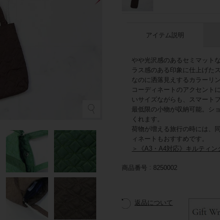
アイテム説明
やや光沢感のあるセミマット
ラス感のある印象に仕上げた
なのに洒落見えするカラーリ
コーディネートのアクセント
いサイズながらも、スマート
最低限の小物が収納可能。シ
グ
くれます。
荷物が増える旅行の時には、同
ィネートもおすすめです。
＞《A3・A4対応》キルティ
商品番号
8250002
返品について