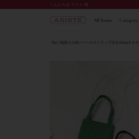
こんにちは ゲスト 様
All Items
Category
Top
雑貨その他
パールストラップ付き2wayキル