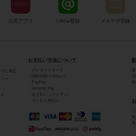
公式アプリ
LINE@登録
メルマガ登録
お支払い方法について
・クレジットカード
送
基づく表記
（1回/分割/リボ払い）
1
リシー
・PayPay
担
・Amazon Pay
・あと払い（ペイディ）
イト
・コンビニ前払い
ご
在
海