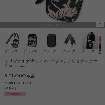
ブラック
ブラック
ブラック
ブラック
ブラック
ブラック
レ
オリジナルデザインマルチファンクショナルケー
ス/8220001-
¥
11,000
税込
付与ポイント:
110
Pt.
送料込
2BUY10％OFF