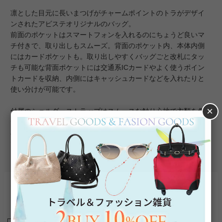
凛とした目元に長いまつげがチャームポイントのトラがデザイ
ンされたアビステオリジナルのバッグ。
前面のポケットはスマートフォンを入れるのにちょうど良いマ
チ付きで、取り出しもスムーズ。背面のポケット内、本体内側
にはカードポケットも。取り出しやすくバッグごと改札にタッ
チも可能な背面ポケットには交通系ICカードやよく使うポイン
トカードを収納、内側にはキャッシュカードなどを入れたりと
使い分けが可能です。
×
付属のショルダーストラップはスムースな触り心地で衣類を傷
つけにくく、幅広で肩も痛くなりにくいのも嬉しいポイント。
小ぶりながら小さめの財布ハンカチ類はしっかり収納できるの
で、これ一つでお出かけができ、ストラップを外せばポーチと
しても活躍します。
トラは金運、リーダーシップ、家族や子供を守るシンボルとし
て風水でも人気。ファッション性が高く、開運＆おしゃれを兼
ね備えたモチーフです。