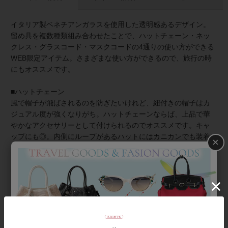
イタリア製ベネチアンガラスを使用した透明感あるデザイン。
留め具を複数種類組み合わせたことで、ハットチェーン・ネッ
クレス・グラスコード・マスクコードの4通りの使い方ができる
WEB限定アイテム。さまざまな使い方ができるので、旅行の時
にもオススメです。
■ハットチェーン
風で帽子が飛ばされるのを防ぎたいけれど、紐付きの帽子はカ
ジュアル度が強くなりがち。ハットチェーンならば、上品で華
やかなアクセサリーとして付けられるのでオススメです。キャ
ップにも◎。内側にループがあるハットにはカニカンでも装着
×
可能です。
■ネックレス
両サイドのカニカンを留めることでネックレスとしてもご使用
いただけます。重ね付けもしやすい合わせやすいデザインで、
装いに華やぎをプラス。
■グラスコード・マスクコード