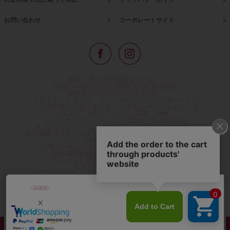
お問い合わせ
コーポレートサイト
東京・青山の路面店をはじめ、
全国の一流ホテルに100以上の直営店舗を
展開するABISTE(アビステ)は、
イタリア、フランス、アメリカなどからインポートした
「大人の遊び心をくすぐる」コスチュームジュエリーを
メインに、時計、バッグ、財布、小物、
レディースウェアや、ここでしか手に入らない
オリジナルアイテムなどを幅広くご用意しています。
公式通販サイトではネックレスやイヤリングをはじめとする
アビステの幅広い商品を取り揃え、
人気ランキングやテレビなどメディア着用商品、
雑誌掲載商品情報を紹介するコンテンツ、
プレゼント包装無料や独自のポイント還元
などのサービスをご提供。
心躍るインポートアクセサリーや時計、小物などで、
お客様の日常をほんの少し豊かにし、
夢やときめきを与えられるよう願っています。
◆ギフトラッピング無料/11,000円以上のご注文で送料無料◆
©ABISTE WEB SHOP