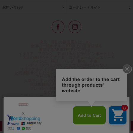
お問い合わせ
コーポレートサイト
東京・青山の路面店をはじめ、
全国の一流ホテルに100以上の直営店舗を
展開するABISTE(アビステ)は、
イタリア、フランス、アメリカなどからインポートした
「大人の遊び心をくすぐる」コスチュームジュエリーを
メインに、時計、バッグ、財布、小物、
レディースウェアや、ここでしか手に入らない
オリジナルアイテムなどを幅広くご用意しています。
公式通販サイトではネックレスやイヤリングをはじめとする
アビステの幅広い商品を取り揃え、
人気ランキングやテレビなどメディア着用商品、
雑誌掲載商品情報を紹介するコンテンツ、
プレゼント包装無料や独自のポイント還元
などのサービスをご提供。
心躍るインポートアクセサリーや時計、小物などで、
お客様の日常をほんの少し豊かにし、
夢やときめきを与えられるよう願っています。
◆ギフトラッピング無料/11,000円以上のご注文で送料無料◆
©ABISTE WEB SHOP