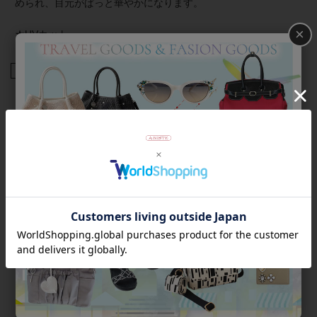
められ、目元がぱっと華やかになります。
×
★UVカット
商品番号
7190004
返品について
Category
アイテムカテゴリー