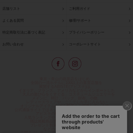
店舗リスト
ご利用ガイド
よくある質問
修理/サポート
特定商取引法に基づく表記
プライバシーポリシー
お問い合わせ
コーポレートサイト
東京・青山の路面店をはじめ、
全国の一流ホテルに100以上の直営店舗を
展開するABISTE(アビステ)は、
イタリア、フランス、アメリカなどからインポートした
「大人の遊び心をくすぐる」コスチュームジュエリーを
メインに、時計、バッグ、財布、小物、
レディースウェアや、ここでしか手に入らない
オリジナルアイテムなどを幅広くご用意しています。
公式通販サイトではネックレスやイヤリングをはじめとする
アビステの幅広い商品を取り揃え、
人気ランキングやテレビなどメディア着用商品、
雑誌掲載商品情報を紹介するコンテンツ、
プレゼント包装無料や独自のポイント還元
などのサービスをご提供。
心躍るインポートアクセサリーや時計、小物などで、