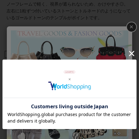
ノーフレームで軽く、視界が遮られないため、かけやすさ◎。
左右に1粒ずつ付いているストーンとトルネードのようになって
いるゴールドトーンのテンプルがポイントです。
×
★可視光線透過率24％
★紫外線透過率0.1％以下
商品番号
7020007-
返品について