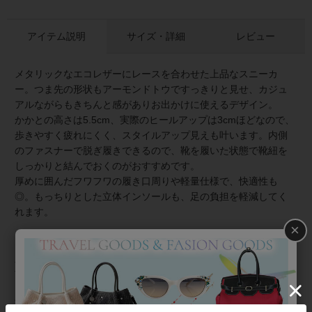
アイテム説明
サイズ・詳細
レビュー
メタリックなエコレザーにレースを合わせた上品なスニーカ
ー。つま先の形状もアーモンドトウですっきりと見せ、カジュ
アルながらもきちんと感がありお出かけに使えるデザイン。
かかとの高さは5.5cm、実際のヒールアップは3cmほどなので、
歩きやすく疲れにくく、スタイルアップ見えも叶います。内側
のファスナーで脱ぎ履きできるので、靴を履いた状態で靴紐を
しっかりと結んでおくのがおすすめです。
厚めに囲んだフワフワの履き口周りや軽量仕様で、快適性も
◎。もっちりとした立体インソールも、足の負担を軽減してく
れます。
×
【外箱について】
入荷時の外箱を、アビステの段ボールに入れて発送いたしま
す。入荷時の外箱は汚れや傷、穴がある場合がございます。あ
くまで緩衝材としてご理解を賜れますようお願いいたします。
商品は検品済みであり、外箱のダメージとは関連がございませ