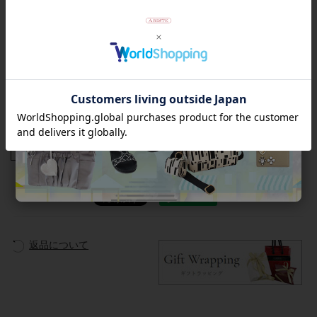
ん。
また、外箱がご不要の場合はご注文時の備考欄にご記入くださ
いませ。緩衝材やセロファンで包み、段ボールにお入れして発
送いたします。
【ラッピングについて】
この商品は簡易ラッピング対象商品です。靴を透明の袋とリボ
ンでラッピングします。外箱は付属しません。
商品番号
2256042
返品について