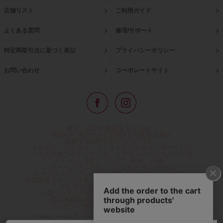
店舗リスト
ご利用ガイド
よくある質問
修理/サポート
特定商取引法に基づく表記
プライバシーポリシー
お問い合わせ
コーポレートサイト
東京・青山の路面店をはじめ、
全国の一流ホテルに100以上の直営店舗を
展開するABISTE(アビステ)は、
イタリア、フランス、アメリカなどからインポートした
「大人の遊び心をくすぐる」コスチュームジュエリーを
メインに、時計、バッグ、財布、小物、
レディースウェアや、ここでしか手に入らない
オリジナルアイテムなどを幅広くご用意しています。
公式通販サイトではネックレスやイヤリングをはじめとする
アビステの幅広い商品を取り揃え、
人気ランキングやテレビなどメディア着用商品、
雑誌掲載商品情報を紹介するコンテンツ、
プレゼント包装無料や独自のポイント還元
などのサービスをご提供。
心躍るインポートアクセサリーや時計、小物などで、