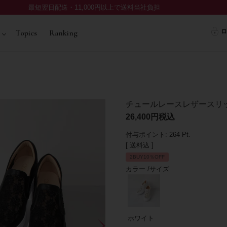
最短翌日配送・11,000円以上で送料当社負担
ロ
Topics
Ranking
チュールレースレザースリ
26,400
税込
付与ポイント:
264
Pt.
送料込
2BUY10％OFF
カラー
サイズ
ホワイト