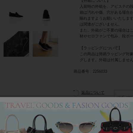
【外箱について】
入荷時の外箱を、アビステの
箱は汚れや傷、穴がある場合
賜れますようお願いいたしま
は関連がございません。
また、外箱がご不要の場合は
材やセロファンで包み、段ボ
【ラッピングについて】
この商品は簡易ラッピング対
グします。外箱は付属しませ
商品番号
2256033
返品について