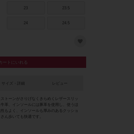
23
23.5
24
24.5
カートにいれる
ワイト
サイズ・詳細
レビュー
にストーンがさりげなくきらめくレザースリッ
は牛革、インソールには豚革を使用し、使うほ
気性もよく、インソールも厚みのあるクッショ
くさん歩いても快適です。