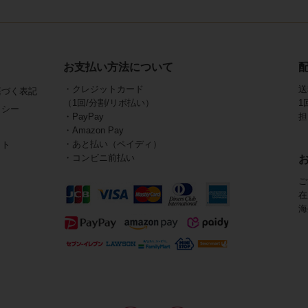
お支払い方法について
・クレジットカード
送
基づく表記
（1回/分割/リボ払い）
1
リシー
・PayPay
担
・Amazon Pay
・あと払い（ペイディ）
イト
・コンビニ前払い
ご
在
海