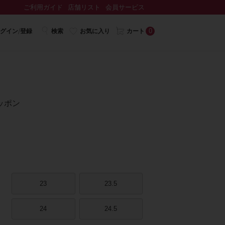
ご利用ガイド
店舗リスト
会員サービス
0
グイン/登録
検索
お気に入り
カート
ッポン
23
23.5
24
24.5