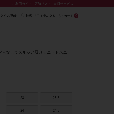
ご利用ガイド
店舗リスト
会員サービス
0
グイン/登録
検索
お気に入り
カート
べらなしでスルッと履けるニットスニー
23
23.5
24
24.5