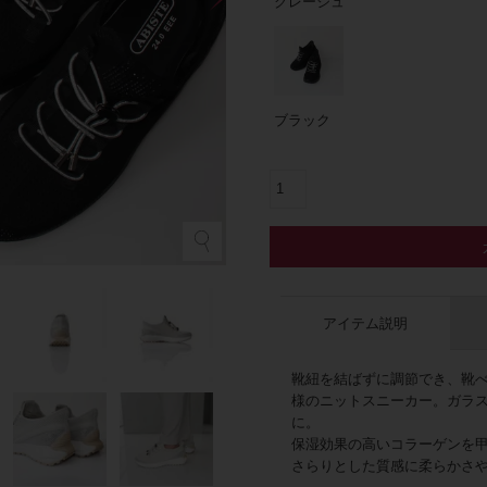
グレージュ
ブラック
グ
アイテム説明
靴紐を結ばずに調節でき、靴
様のニットスニーカー。ガラ
に。
保湿効果の高いコラーゲンを
さらりとした質感に柔らかさ