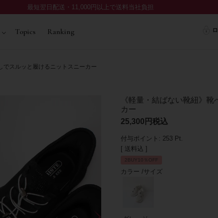
最短翌日配送・11,000円以上で送料当社負担
ロ
Topics
Ranking
しでスルッと履けるニットスニーカー
《軽量・結ばない靴紐》靴
カー
25,300
税込
付与ポイント:
253
Pt.
送料込
2BUY10％OFF
カラー
サイズ