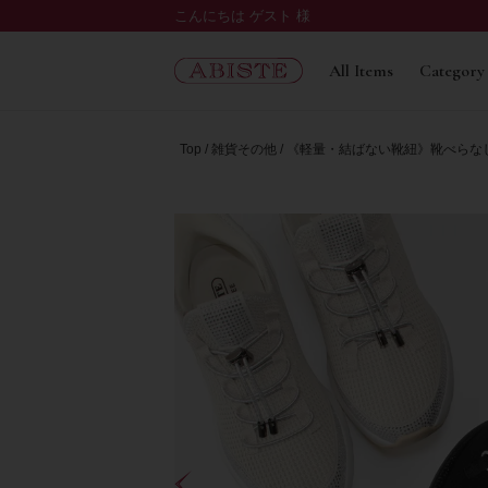
こんにちは ゲスト 様
All Items
Category
Top
雑貨その他
《軽量・結ばない靴紐》靴べらな