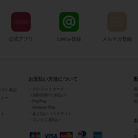
公式アプリ
LINE@登録
メルマガ登録
お支払い方法について
・クレジットカード
送
基づく表記
（1回/分割/リボ払い）
1
リシー
・PayPay
担
・Amazon Pay
・あと払い（ペイディ）
イト
・コンビニ前払い
ご
在