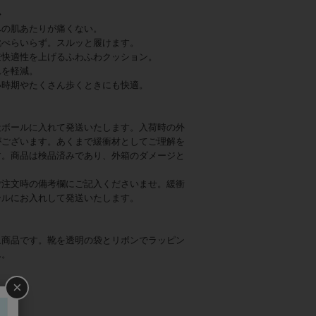
◆
への肌あたりが痛くない。
靴べらいらず。スルッと履けます。
兼快適性を上げるふわふわクッション。
れを軽減。
い時期やたくさん歩くときにも快適。
段ボールに入れて発送いたします。入荷時の外
がございます。あくまで緩衝材としてご理解を
す。商品は検品済みであり、外箱のダメージと
ご注文時の備考欄にご記入くださいませ。緩衝
ールにお入れして発送いたします。
象商品です。靴を透明の袋とリボンでラッピン
ん。
×