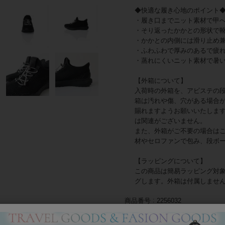
◆快適な履き心地のポイント
・履き口までニット素材で甲
・そり返ったかかとの形状で
・かかとの内側には滑り止め
・ふわふわで厚みのあるで疲
・蒸れにくいニット素材で暑
【外箱について】
入荷時の外箱を、アビステの
箱は汚れや傷、穴がある場合
賜れますようお願いいたしま
は関連がございません。
また、外箱がご不要の場合は
材やセロファンで包み、段ボ
【ラッピングについて】
この商品は簡易ラッピング対
グします。外箱は付属しませ
商品番号
2256032