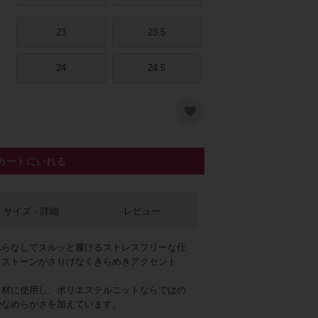
23
23.5
24
24.5
カートにいれる
レージュ
サイズ・詳細
レビュー
べらなしでスルッと履けるストレスフリーな仕
スストーンがさりげなくきらめきアクセント
甲材に使用し、ポリエステルニットならではの
やなめらかさを加えています。