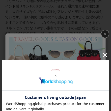
フリーハンドで地図が表現されたナチュラルで優しい色合いの
インド製リネン100％ストール。 優れた通気性と速乾性に加
え、大判サイズならではの多彩なアレンジと実用性を兼ね備え
ています。 使い初めは独特のハリ感がありますが、洗濯を繰り
返すことで柔らかく、しなやかな肌触りに変化していきます。
リネンはシワになりやすい素材ですが、その自然なシワ感こそ
×
がリネン特有の魅力。 薄手でリネンならではの軽さのため、持
ち運びにも適しています。外出時に小さく畳んでバッグに入れ
て持ち運ぶことも可能。屋内外の温度差が激しい季節には、バ
ッグからさっと取り出して肩に羽織るだけで、冷えや日差しを
ガードできます。
商品番号
2256008
返品について