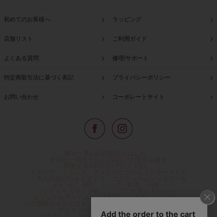
初めてのお客様へ
ラッピング
店舗リスト
ご利用ガイド
よくある質問
修理/サポート
特定商取引法に基づく表記
プライバシーポリシー
お問い合わせ
コーポレートサイト
東京・青山の路面店をはじめ、
全国の一流ホテルに100以上の直営店舗を
展開するABISTE(アビステ)は、
イタリア、フランス、アメリカなどからインポートした
「大人の遊び心をくすぐる」コスチュームジュエリーを
メインに、時計、バッグ、財布、小物、
レディースウェアや、ここでしか手に入らない
オリジナルアイテムなどを幅広くご用意しています。
公式通販サイトではネックレスやイヤリングをはじめとする
アビステの幅広い商品を取り揃え、
人気ランキングやテレビなどメディア着用商品、